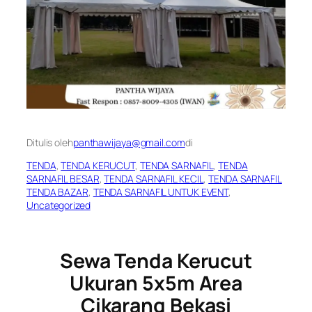
Ditulis oleh
panthawijaya@gmail.com
di
TENDA
, 
TENDA KERUCUT
, 
TENDA SARNAFIL
, 
TENDA
SARNAFIL BESAR
, 
TENDA SARNAFIL KECIL
, 
TENDA SARNAFIL
TENDA BAZAR
, 
TENDA SARNAFIL UNTUK EVENT
, 
Uncategorized
Sewa Tenda Kerucut
Ukuran 5x5m Area
Cikarang Bekasi