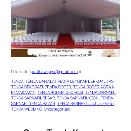
Ditulis oleh
panthawijaya@gmail.com
di
TENDA
, 
TENDA DAN ALAT PESTA LENGKAP BERKUALITAS
, 
TENDA DEKORASI
, 
TENDA RODER
, 
TENDA RODER ACRAA
PEMAKAMAN
, 
TENDA RODER DEKORASI
, 
TENDA SARNAFIL
, 
TENDA SARNAFIL BESAR
, 
TENDA SARNAFIL KECIL
, 
TENDA
SARNAFIL TENDA BAZAR
, 
TENDA SARNAFIL UNTUK EVENT
, 
TENDA WEDDING
, 
Uncategorized