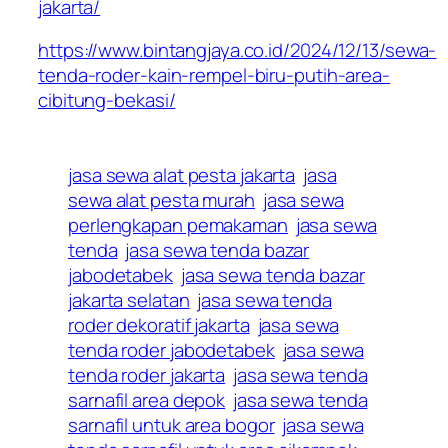
jakarta/
https://www.bintangjaya.co.id/2024/12/13/sewa-
tenda-roder-kain-rempel-biru-putih-area-
cibitung-bekasi/
jasa sewa alat pesta jakarta
jasa
sewa alat pesta murah
jasa sewa
perlengkapan pemakaman
jasa sewa
tenda
jasa sewa tenda bazar
jabodetabek
jasa sewa tenda bazar
jakarta selatan
jasa sewa tenda
roder dekoratif jakarta
jasa sewa
tenda roder jabodetabek
jasa sewa
tenda roder jakarta
jasa sewa tenda
sarnafil area depok
jasa sewa tenda
sarnafil untuk area bogor
jasa sewa