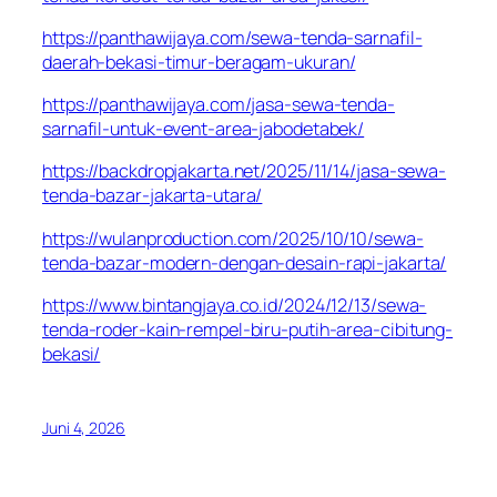
https://panthawijaya.com/sewa-tenda-sarnafil-
daerah-bekasi-timur-beragam-ukuran/
https://panthawijaya.com/jasa-sewa-tenda-
sarnafil-untuk-event-area-jabodetabek/
https://backdropjakarta.net/2025/11/14/jasa-sewa-
tenda-bazar-jakarta-utara/
https://wulanproduction.com/2025/10/10/sewa-
tenda-bazar-modern-dengan-desain-rapi-jakarta/
https://www.bintangjaya.co.id/2024/12/13/sewa-
tenda-roder-kain-rempel-biru-putih-area-cibitung-
bekasi/
Juni 4, 2026