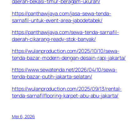
daerah-bekasi-timur-beragam-ukuran/
https://panthawijaya.com/jasa-sewa-tenda-
sarnafil-untuk-event-area-jabodetabek/
https://panthawijaya.com/sewa-tenda-sarnafil-
daerah-cikarang-ready-stok-banyak/
https://wulanproduction.com/2025/10/10/sewa-
tenda-bazar-modern-dengan-desain-rapi-jakarta/
https://www.sewatenda.net/2026/04/10/sewa-
tenda-bazar-putih-jakarta-selatan/
https://wulanproduction.com/2025/09/13/rental-
tenda-sarnafilflooring-karpet-abu-abu-jakarta/
Mei 6, 2026