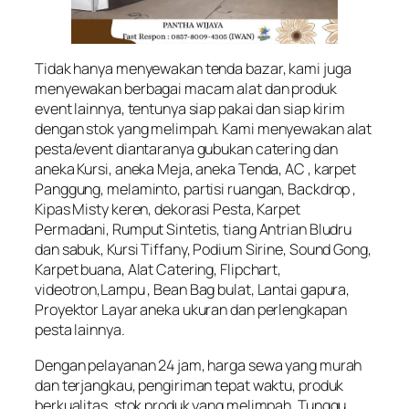
Tidak hanya menyewakan tenda bazar, kami juga
menyewakan berbagai macam alat dan produk
event lainnya, tentunya siap pakai dan siap kirim
dengan stok yang melimpah. Kami menyewakan alat
pesta/event diantaranya gubukan catering dan
aneka Kursi, aneka Meja, aneka Tenda, AC , karpet
Panggung, melaminto, partisi ruangan, Backdrop ,
Kipas Misty keren, dekorasi Pesta, Karpet
Permadani, Rumput Sintetis, tiang Antrian Bludru
dan sabuk, Kursi Tiffany, Podium Sirine, Sound Gong,
Karpet buana, Alat Catering, Flipchart,
videotron,Lampu , Bean Bag bulat, Lantai gapura,
Proyektor Layar aneka ukuran dan perlengkapan
pesta lainnya.
Dengan pelayanan 24 jam, harga sewa yang murah
dan terjangkau, pengiriman tepat waktu, produk
berkualitas, stok produk yang melimpah. Tunggu