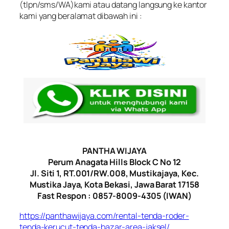
(tlpn/sms/WA)kami atau datang langsung ke kantor
kami yang beralamat dibawah ini :
PANTHA WIJAYA
Perum Anagata Hills Block C No 12
Jl. Siti 1, RT.001/RW.008, Mustikajaya, Kec.
Mustika Jaya, Kota Bekasi, Jawa Barat 17158
Fast Respon : 0857-8009-4305 (IWAN)
https://panthawijaya.com/rental-tenda-roder-
tenda-kerucut-tenda-bazar-area-jaksel/