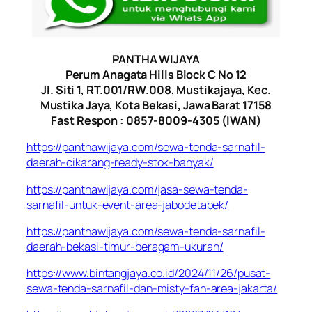
PANTHA WIJAYA
Perum Anagata Hills Block C No 12
Jl. Siti 1, RT.001/RW.008, Mustikajaya, Kec.
Mustika Jaya, Kota Bekasi, Jawa Barat 17158
Fast Respon : 0857-8009-4305 (IWAN)
https://panthawijaya.com/sewa-tenda-sarnafil-
daerah-cikarang-ready-stok-banyak/
https://panthawijaya.com/jasa-sewa-tenda-
sarnafil-untuk-event-area-jabodetabek/
https://panthawijaya.com/sewa-tenda-sarnafil-
daerah-bekasi-timur-beragam-ukuran/
https://www.bintangjaya.co.id/2024/11/26/pusat-
sewa-tenda-sarnafil-dan-misty-fan-area-jakarta/