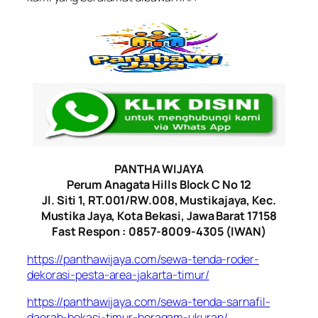
PANTHA WIJAYA
Perum Anagata Hills Block C No 12
Jl. Siti 1, RT.001/RW.008, Mustikajaya, Kec.
Mustika Jaya, Kota Bekasi, Jawa Barat 17158
Fast Respon : 0857-8009-4305 (IWAN)
https://panthawijaya.com/sewa-tenda-roder-
dekorasi-pesta-area-jakarta-timur/
https://panthawijaya.com/sewa-tenda-sarnafil-
daerah-bekasi-timur-beragam-ukuran/