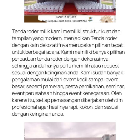
Tenda roder milik kami memiliki struktur kuat dan
tampilan yang modern, menjadikan Tenda roder
dengan kain dekoratifnya merupakan pilihan tepat
untuk berbagai acara. Kami memiliki banyak pilihan
perpaduan tenda roder dengan dekorasinya,
sehingga anda hanya perlu memilih atau request
sesuai dengan keinginan anda. Kami sudah banyak
pengalaman mulai dari event kecil sampai event
besar, seperti pameran, pesta pernikahan, seminar,
event perusahaan hingga event kenegaraan. Oleh
karena itu, setiap pemasangan dikerjakan oleh tim
profesional agar hasilnya rapi, kokoh, dan sesuai
dengan keinginan anda.