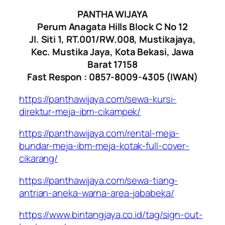
PANTHA WIJAYA
Perum Anagata Hills Block C No 12
Jl. Siti 1, RT.001/RW.008, Mustikajaya,
Kec. Mustika Jaya, Kota Bekasi, Jawa
Barat 17158
Fast Respon : 0857-8009-4305 (IWAN)
https://panthawijaya.com/sewa-kursi-
direktur-meja-ibm-cikampek/
https://panthawijaya.com/rental-meja-
bundar-meja-ibm-meja-kotak-full-cover-
cikarang/
https://panthawijaya.com/sewa-tiang-
antrian-aneka-warna-area-jababeka/
https://www.bintangjaya.co.id/tag/sign-out-