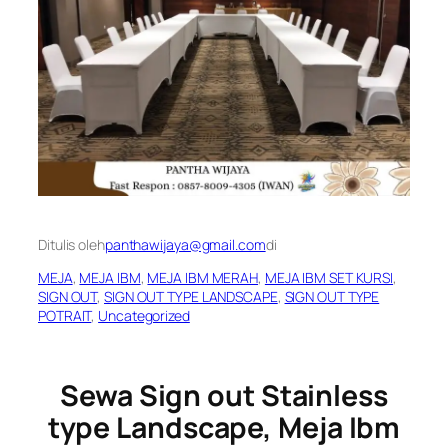
Ditulis oleh
panthawijaya@gmail.com
di
MEJA
, 
MEJA IBM
, 
MEJA IBM MERAH
, 
MEJA IBM SET KURSI
, 
SIGN OUT
, 
SIGN OUT TYPE LANDSCAPE
, 
SIGN OUT TYPE
POTRAIT
, 
Uncategorized
Sewa Sign out Stainless
type Landscape, Meja Ibm