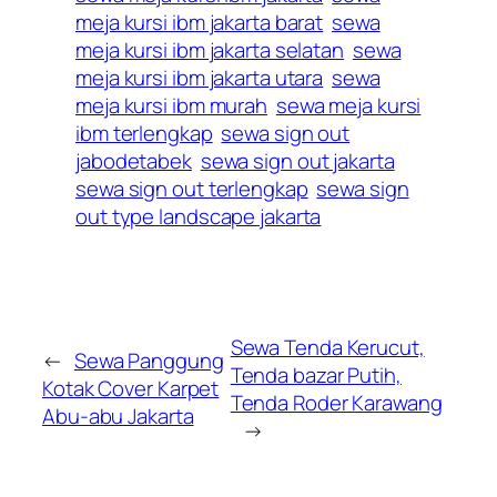
meja kursi ibm jakarta barat
sewa
meja kursi ibm jakarta selatan
sewa
meja kursi ibm jakarta utara
sewa
meja kursi ibm murah
sewa meja kursi
ibm terlengkap
sewa sign out
jabodetabek
sewa sign out jakarta
sewa sign out terlengkap
sewa sign
out type landscape jakarta
Sewa Tenda Kerucut,
←
Sewa Panggung
Tenda bazar Putih,
Kotak Cover Karpet
Tenda Roder Karawang
Abu-abu Jakarta
→