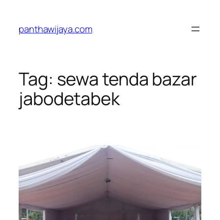
Lewati
ke
panthawijaya.com
konten
Tag:
sewa tenda bazar
jabodetabek