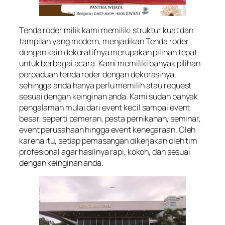
Tenda roder milik kami memiliki struktur kuat dan
tampilan yang modern, menjadikan Tenda roder
dengan kain dekoratifnya merupakan pilihan tepat
untuk berbagai acara. Kami memiliki banyak pilihan
perpaduan tenda roder dengan dekorasinya,
sehingga anda hanya perlu memilih atau request
sesuai dengan keinginan anda. Kami sudah banyak
pengalaman mulai dari event kecil sampai event
besar, seperti pameran, pesta pernikahan, seminar,
event perusahaan hingga event kenegaraan. Oleh
karena itu, setiap pemasangan dikerjakan oleh tim
profesional agar hasilnya rapi, kokoh, dan sesuai
dengan keinginan anda.