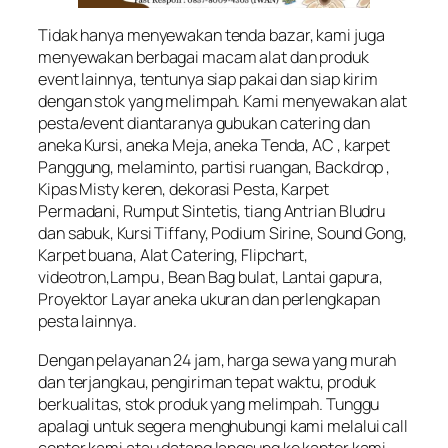
Tidak hanya menyewakan tenda bazar, kami juga
menyewakan berbagai macam alat dan produk
event lainnya, tentunya siap pakai dan siap kirim
dengan stok yang melimpah. Kami menyewakan alat
pesta/event diantaranya gubukan catering dan
aneka Kursi, aneka Meja, aneka Tenda, AC , karpet
Panggung, melaminto, partisi ruangan, Backdrop ,
Kipas Misty keren, dekorasi Pesta, Karpet
Permadani, Rumput Sintetis, tiang Antrian Bludru
dan sabuk, Kursi Tiffany, Podium Sirine, Sound Gong,
Karpet buana, Alat Catering, Flipchart,
videotron,Lampu , Bean Bag bulat, Lantai gapura,
Proyektor Layar aneka ukuran dan perlengkapan
pesta lainnya.
Dengan pelayanan 24 jam, harga sewa yang murah
dan terjangkau, pengiriman tepat waktu, produk
berkualitas, stok produk yang melimpah. Tunggu
apalagi untuk segera menghubungi kami melalui call
center kami atau datang langsung ke kantor kami