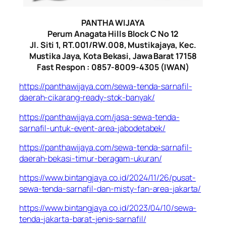
PANTHA WIJAYA
Perum Anagata Hills Block C No 12
Jl. Siti 1, RT.001/RW.008, Mustikajaya, Kec.
Mustika Jaya, Kota Bekasi, Jawa Barat 17158
Fast Respon : 0857-8009-4305 (IWAN)
https://panthawijaya.com/sewa-tenda-sarnafil-
daerah-cikarang-ready-stok-banyak/
https://panthawijaya.com/jasa-sewa-tenda-
sarnafil-untuk-event-area-jabodetabek/
https://panthawijaya.com/sewa-tenda-sarnafil-
daerah-bekasi-timur-beragam-ukuran/
https://www.bintangjaya.co.id/2024/11/26/pusat-
sewa-tenda-sarnafil-dan-misty-fan-area-jakarta/
https://www.bintangjaya.co.id/2023/04/10/sewa-
tenda-jakarta-barat-jenis-sarnafil/