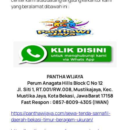
yang beralamat dibawah ini :
PANTHA WIJAYA
Perum Anagata Hills Block C No 12
Jl. Siti 1, RT.001/RW.008, Mustikajaya, Kec.
Mustika Jaya, Kota Bekasi, Jawa Barat 17158
Fast Respon : 0857-8009-4305 (IWAN)
https://panthawijaya.com/sewa-tenda-sarnafil-
daerah-bekasi-timur-beragam-ukuran/