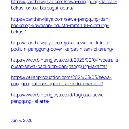
https://panthawijaya.com/sewa-panggung-daerah-
bekasi-untuk-berbagai-acara/
https://panthawijaya.com/sewa-panggung-dan-
backdrop-kawasan-industri-mm2100-cibitung-
bekasi/
https://panthawijaya.com/jasa-sewa-backdrop-
podium-panggung-cover-karpet-hitam-cikarang/
https://www.bintangjaya.co.id/2025/02/04/spesialis-
pusat-sewa-backdrop-dan-panggung-jakarta/
https://wulanproduction.com/2024/08/03/sewa-
panggung-atau-stage-kotak-indoor-jakarta/
https://www.bintangjaya.co.id/tag/jasa-sewa-
panggung-jakarta/
Juni 4, 2026