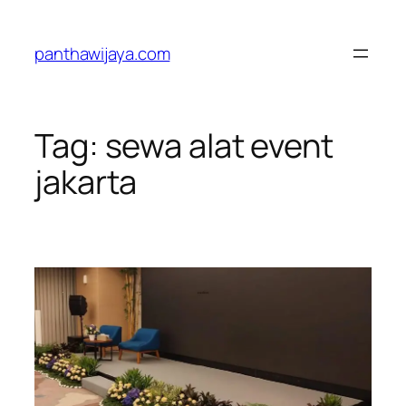
Lewati
ke
panthawijaya.com
konten
Tag:
sewa alat event
jakarta