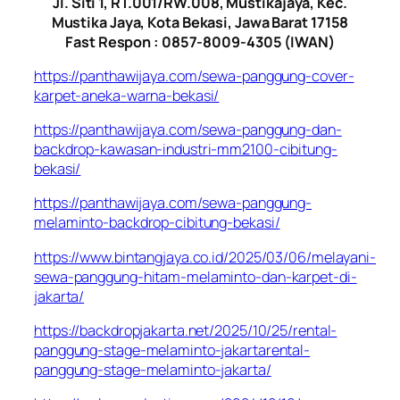
Jl. Siti 1, RT.001/RW.008, Mustikajaya, Kec.
Mustika Jaya, Kota Bekasi, Jawa Barat 17158
Fast Respon : 0857-8009-4305 (IWAN)
https://panthawijaya.com/sewa-panggung-cover-
karpet-aneka-warna-bekasi/
https://panthawijaya.com/sewa-panggung-dan-
backdrop-kawasan-industri-mm2100-cibitung-
bekasi/
https://panthawijaya.com/sewa-panggung-
melaminto-backdrop-cibitung-bekasi/
https://www.bintangjaya.co.id/2025/03/06/melayani-
sewa-panggung-hitam-melaminto-dan-karpet-di-
jakarta/
https://backdropjakarta.net/2025/10/25/rental-
panggung-stage-melaminto-jakartarental-
panggung-stage-melaminto-jakarta/