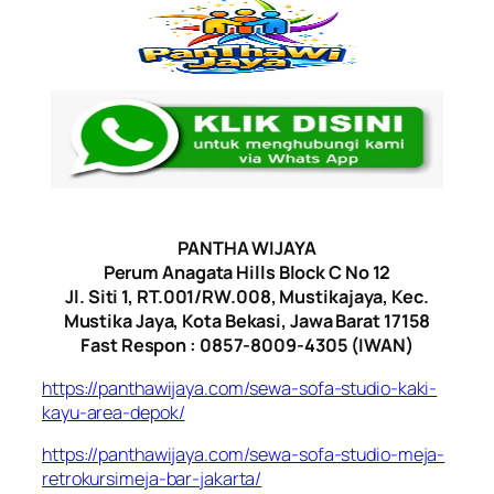
PANTHA WIJAYA
Perum Anagata Hills Block C No 12
Jl. Siti 1, RT.001/RW.008, Mustikajaya, Kec.
Mustika Jaya, Kota Bekasi, Jawa Barat 17158
Fast Respon : 0857-8009-4305 (IWAN)
https://panthawijaya.com/sewa-sofa-studio-kaki-
kayu-area-depok/
https://panthawijaya.com/sewa-sofa-studio-meja-
retrokursimeja-bar-jakarta/