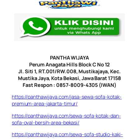
PANTHA WIJAYA
Perum Anagata Hills Block C No 12
Jl. Siti 1, RT.001/RW.008, Mustikajaya, Kec.
Mustika Jaya, Kota Bekasi, Jawa Barat 17158
Fast Respon : 0857-8009-4305 (IWAN)
https://panthawijaya.com/jasa-sewa-sofa-kotak-
premium-area-jakarta-timur/
https://panthawijaya.com/sewa-sofa-kotak-dan-
sofa-oval-bersih-area-bekasi/
https://panthawijaya.com/sewa-sofa-studio-kaki-