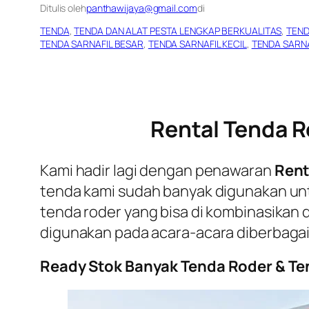
Ditulis oleh
panthawijaya@gmail.com
di
TENDA
, 
TENDA DAN ALAT PESTA LENGKAP BERKUALITAS
, 
TEND
TENDA SARNAFIL BESAR
, 
TENDA SARNAFIL KECIL
, 
TENDA SARNA
Rental Tenda R
Kami hadir lagi dengan penawaran
Rent
tenda kami sudah banyak digunakan untu
tenda roder yang bisa di kombinasikan 
digunakan pada acara-acara diberbagai
Ready Stok Banyak Tenda Roder & Ten