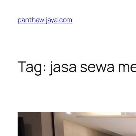
Lewati
ke
panthawijaya.com
konten
Tag:
jasa sewa me