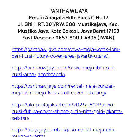
PANTHA WIJAYA
Perum Anagata Hills Block C No 12
Jl. Siti 1, RT.001/RW.008, Mustikajaya, Kec.
Mustika Jaya, Kota Bekasi, Jawa Barat 17158
Fast Respon : 0857-8009-4305 (IWAN)
https://panthawijaya.com/sewa-meja-kotak-ibm-
dan-kursi-futura-cover-area-jakarta-utara/
https://panthawijaya.com/sewa-meja-ibm-set-
kursi-area-jabodetabek/
https://panthawijaya.com/rental-meja-bundar-
meja-ibm-meja-kotak-full-cover-cikarang/
https://alatpestajaksel.com/2023/05/23/sewa-
kursi-futura-cover-street-putih-pita-gold-jakarta-
selatan/
https://suryajaya.rentals/jasa-rental-meja-ibm-
murah-jakarta/