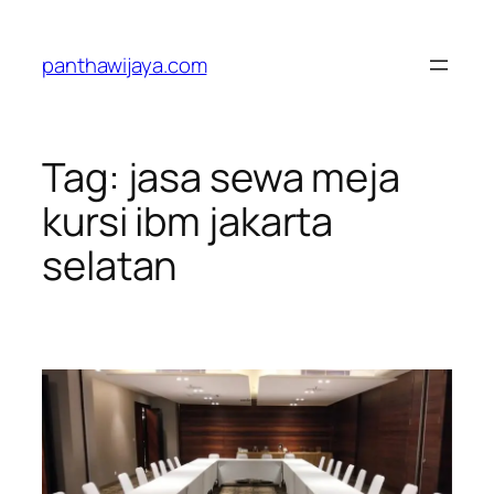
Lewati
ke
panthawijaya.com
konten
Tag:
jasa sewa meja
kursi ibm jakarta
selatan