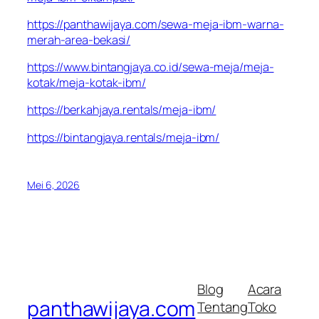
https://panthawijaya.com/sewa-meja-ibm-warna-
merah-area-bekasi/
https://www.bintangjaya.co.id/sewa-meja/meja-
kotak/meja-kotak-ibm/
https://berkahjaya.rentals/meja-ibm/
https://bintangjaya.rentals/meja-ibm/
Mei 6, 2026
Blog
Acara
panthawijaya.com
Tentang
Toko