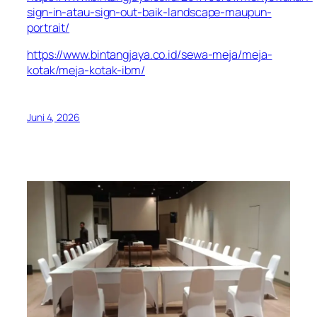
sign-in-atau-sign-out-baik-landscape-maupun-
portrait/
https://www.bintangjaya.co.id/sewa-meja/meja-
kotak/meja-kotak-ibm/
Juni 4, 2026