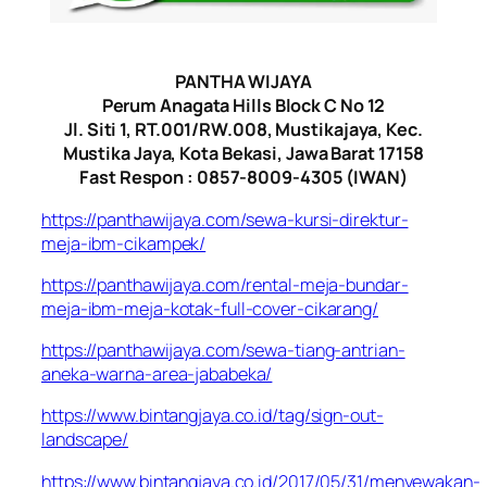
PANTHA WIJAYA
Perum Anagata Hills Block C No 12
Jl. Siti 1, RT.001/RW.008, Mustikajaya, Kec.
Mustika Jaya, Kota Bekasi, Jawa Barat 17158
Fast Respon : 0857-8009-4305 (IWAN)
https://panthawijaya.com/sewa-kursi-direktur-
meja-ibm-cikampek/
https://panthawijaya.com/rental-meja-bundar-
meja-ibm-meja-kotak-full-cover-cikarang/
https://panthawijaya.com/sewa-tiang-antrian-
aneka-warna-area-jababeka/
https://www.bintangjaya.co.id/tag/sign-out-
landscape/
https://www.bintangjaya.co.id/2017/05/31/menyewakan-