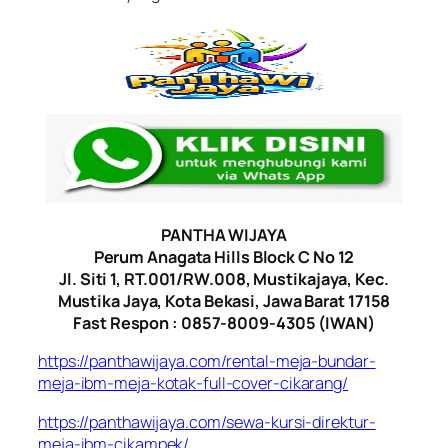
PANTHA WIJAYA
Perum Anagata Hills Block C No 12
Jl. Siti 1, RT.001/RW.008, Mustikajaya, Kec.
Mustika Jaya, Kota Bekasi, Jawa Barat 17158
Fast Respon : 0857-8009-4305 (IWAN)
https://panthawijaya.com/rental-meja-bundar-
meja-ibm-meja-kotak-full-cover-cikarang/
https://panthawijaya.com/sewa-kursi-direktur-
meja-ibm-cikampek/