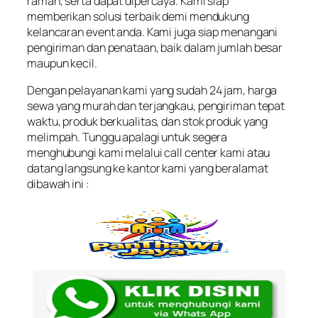
ramah, serta dapat dipercaya. Kami siap
memberikan solusi terbaik demi mendukung
kelancaran event anda. Kami juga siap menangani
pengiriman dan penataan, baik dalam jumlah besar
maupun kecil.
Dengan pelayanan kami yang sudah 24 jam, harga
sewa yang murah dan terjangkau, pengiriman tepat
waktu, produk berkualitas, dan stok produk yang
melimpah. Tunggu apalagi untuk segera
menghubungi kami melalui call center kami atau
datang langsung ke kantor kami yang beralamat
dibawah ini :