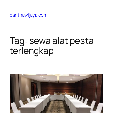
Lewati
ke
panthawijaya.com
konten
Tag:
sewa alat pesta
terlengkap