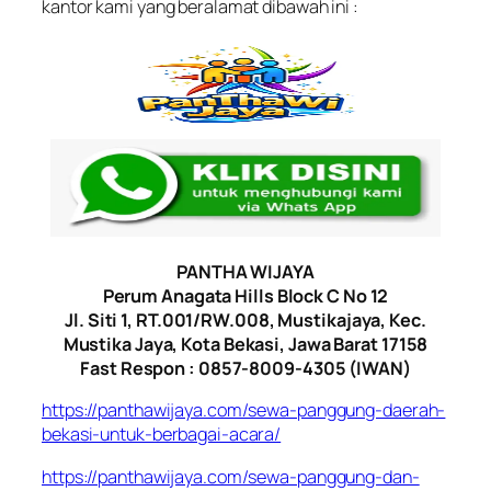
kantor kami yang beralamat dibawah ini :
PANTHA WIJAYA
Perum Anagata Hills Block C No 12
Jl. Siti 1, RT.001/RW.008, Mustikajaya, Kec.
Mustika Jaya, Kota Bekasi, Jawa Barat 17158
Fast Respon : 0857-8009-4305 (IWAN)
https://panthawijaya.com/sewa-panggung-daerah-
bekasi-untuk-berbagai-acara/
https://panthawijaya.com/sewa-panggung-dan-