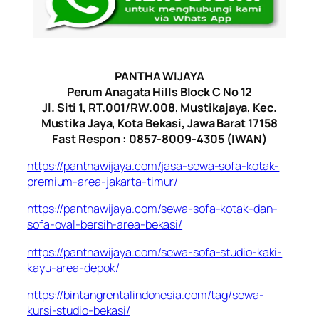
PANTHA WIJAYA
Perum Anagata Hills Block C No 12
Jl. Siti 1, RT.001/RW.008, Mustikajaya, Kec.
Mustika Jaya, Kota Bekasi, Jawa Barat 17158
Fast Respon : 0857-8009-4305 (IWAN)
https://panthawijaya.com/jasa-sewa-sofa-kotak-
premium-area-jakarta-timur/
https://panthawijaya.com/sewa-sofa-kotak-dan-
sofa-oval-bersih-area-bekasi/
https://panthawijaya.com/sewa-sofa-studio-kaki-
kayu-area-depok/
https://bintangrentalindonesia.com/tag/sewa-
kursi-studio-bekasi/