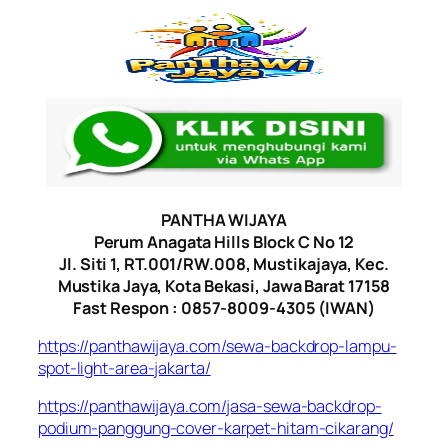
PANTHA WIJAYA
Perum Anagata Hills Block C No 12
Jl. Siti 1, RT.001/RW.008, Mustikajaya, Kec.
Mustika Jaya, Kota Bekasi, Jawa Barat 17158
Fast Respon : 0857-8009-4305 (IWAN)
https://panthawijaya.com/sewa-backdrop-lampu-
spot-light-area-jakarta/
https://panthawijaya.com/jasa-sewa-backdrop-
podium-panggung-cover-karpet-hitam-cikarang/