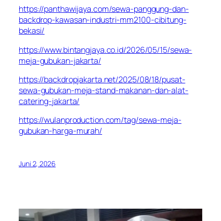
https://panthawijaya.com/sewa-panggung-dan-
backdrop-kawasan-industri-mm2100-cibitung-
bekasi/
https://www.bintangjaya.co.id/2026/05/15/sewa-
meja-gubukan-jakarta/
https://backdropjakarta.net/2025/08/18/pusat-
sewa-gubukan-meja-stand-makanan-dan-alat-
catering-jakarta/
https://wulanproduction.com/tag/sewa-meja-
gubukan-harga-murah/
Juni 2, 2026