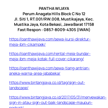
PANTHA WIJAYA
Perum Anagata Hills Block C No 12
Jl. Siti 1, RT.001/RW.008, Mustikajaya, Kec.
Mustika Jaya, Kota Bekasi, Jawa Barat 17158
Fast Respon : 0857-8009-4305 (IWAN)
https://panthawijaya.com/sewa-kursi-direktur-
meja-ibm-cikampek/
https://panthawijaya.com/rental-meja-bundar-
meja-ibm-meja-kotak-full-cover-cikarang/
https://panthawijaya.com/sewa-tiang-antrian-
aneka-warna-area-jababeka/
https://www.bintangjaya.co.id/tag/sign-out-
landscape/
https://www.bintangjaya.co.id/2017/05/31/menyewakan-
sign-in-atau-sign-out-baik-landscape-maupun-
portrait/