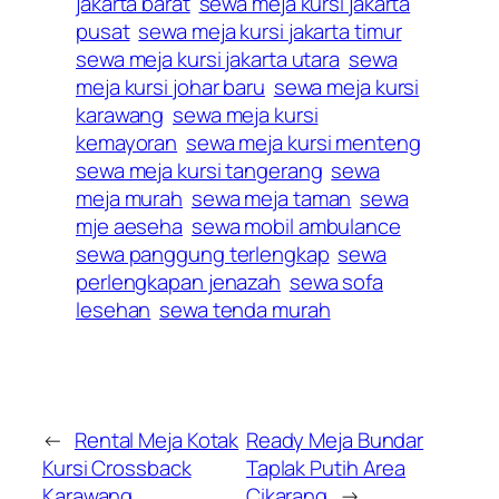
jakarta barat
sewa meja kursi jakarta
pusat
sewa meja kursi jakarta timur
sewa meja kursi jakarta utara
sewa
meja kursi johar baru
sewa meja kursi
karawang
sewa meja kursi
kemayoran
sewa meja kursi menteng
sewa meja kursi tangerang
sewa
meja murah
sewa meja taman
sewa
mje aeseha
sewa mobil ambulance
sewa panggung terlengkap
sewa
perlengkapan jenazah
sewa sofa
lesehan
sewa tenda murah
←
Rental Meja Kotak
Ready Meja Bundar
Kursi Crossback
Taplak Putih Area
Karawang
Cikarang
→