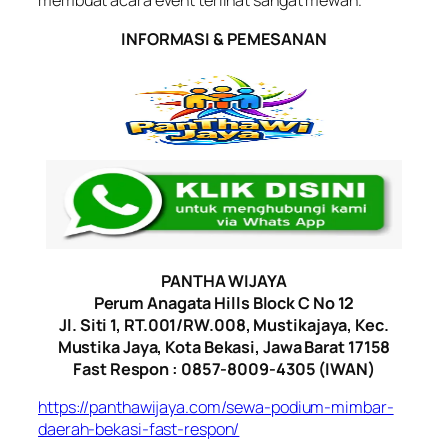
membuat acara event terlihat sangat mewah.
INFORMASI & PEMESANAN
PANTHA WIJAYA
Perum Anagata Hills Block C No 12
Jl. Siti 1, RT.001/RW.008, Mustikajaya, Kec.
Mustika Jaya, Kota Bekasi, Jawa Barat 17158
Fast Respon : 0857-8009-4305 (IWAN)
https://panthawijaya.com/sewa-podium-mimbar-
daerah-bekasi-fast-respon/