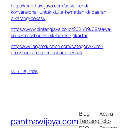
https://panthawijaya.com/sewa-tenda-
konvensional-untuk-duka-kematian-di-daerah-
cikarang-bekasi/
https://www.bintangjaya.co.id/2021/09/09/sewa-
kursi-crossback-unik-bekasi-jakarta/
https://wulanproduction.com/category/kursi-
crossback/kursi-crossback-rental/
Maret 16, 2026
Blog
Acara
panthawijaya.com
Tentang
Toko
FAQ
Pattern