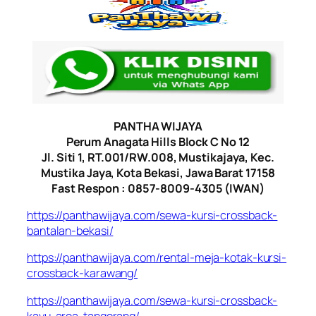
PANTHA WIJAYA
Perum Anagata Hills Block C No 12
Jl. Siti 1, RT.001/RW.008, Mustikajaya, Kec.
Mustika Jaya, Kota Bekasi, Jawa Barat 17158
Fast Respon : 0857-8009-4305 (IWAN)
https://panthawijaya.com/sewa-kursi-crossback-
bantalan-bekasi/
https://panthawijaya.com/rental-meja-kotak-kursi-
crossback-karawang/
https://panthawijaya.com/sewa-kursi-crossback-
kayu-area-tangerang/