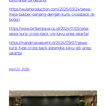
https://wulanproduction.com/2025/03/24/sewa-
meja-bukber-panjang-dengan-kursi-crossback-di-
bogor/
https://www.bintangjaya.co.id/2024/11/05/jasa-
sewa-kursi-cross-back-vip-kayu-area-jakarta/
https://mandirijayaevent.id/2024/09/07/sewa-
kursi-type-cross-back-kerangka-kayu-jati-area-
jakarta/
April 22, 2026