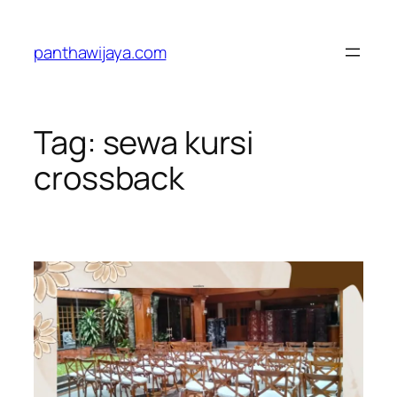
Lewati
ke
panthawijaya.com
konten
Tag:
sewa kursi
crossback