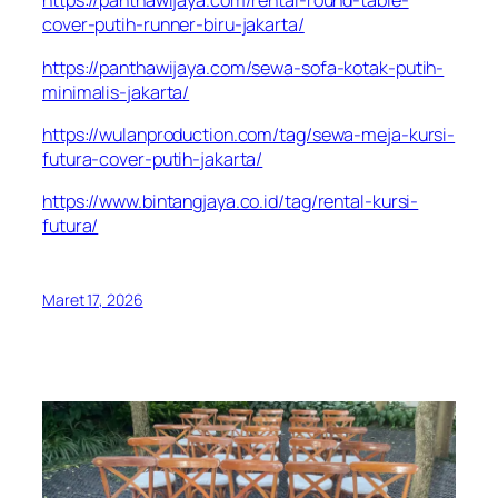
https://panthawijaya.com/rental-round-table-
cover-putih-runner-biru-jakarta/
https://panthawijaya.com/sewa-sofa-kotak-putih-
minimalis-jakarta/
https://wulanproduction.com/tag/sewa-meja-kursi-
futura-cover-putih-jakarta/
https://www.bintangjaya.co.id/tag/rental-kursi-
futura/
Maret 17, 2026