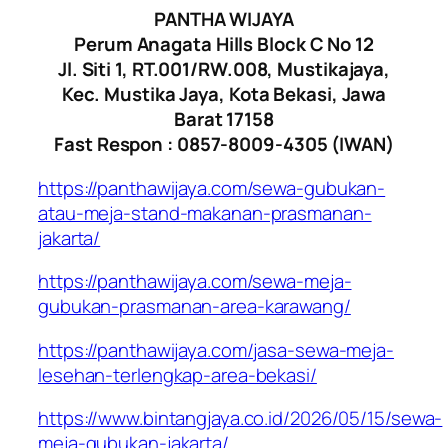
PANTHA WIJAYA
Perum Anagata Hills Block C No 12
Jl. Siti 1, RT.001/RW.008, Mustikajaya,
Kec. Mustika Jaya, Kota Bekasi, Jawa
Barat 17158
Fast Respon : 0857-8009-4305 (IWAN)
https://panthawijaya.com/sewa-gubukan-
atau-meja-stand-makanan-prasmanan-
jakarta/
https://panthawijaya.com/sewa-meja-
gubukan-prasmanan-area-karawang/
https://panthawijaya.com/jasa-sewa-meja-
lesehan-terlengkap-area-bekasi/
https://www.bintangjaya.co.id/2026/05/15/sewa-
meja-gubukan-jakarta/