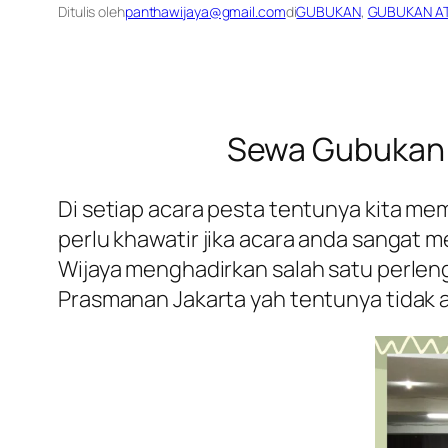
Ditulis oleh
panthawijaya@gmail.com
di
GUBUKAN
, 
GUBUKAN A
Sewa Gubukan 
Di setiap acara pesta tentunya kita m
perlu khawatir jika acara anda sangat 
Wijaya menghadirkan salah satu perle
Prasmanan Jakarta yah tentunya tidak a