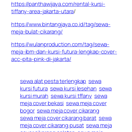
https://panthawijaya.com/rental-kursi-
tiffany-area-jakarta-utara
/
https://www.bintangjaya.co.id/tag/sewa-
meja-bulat-cikarang/
https://wulanproduction.com/tag/sewa-
meja-ibm-dan-kursi-futura-lengkap-cover-
acc-pita-pink-di-jakarta/
sewa alat pesta terlengkap
sewa
kursi futura
sewa kursi lesehan
sewa
kursi murah
sewa kursi tffany
sewa
meja cover bekasi
sewa meja cover
bogor
sewa meja cover cikarang
sewa meja cover cikarang barat
sewa
meja cover cikarang pusat
sewa meja