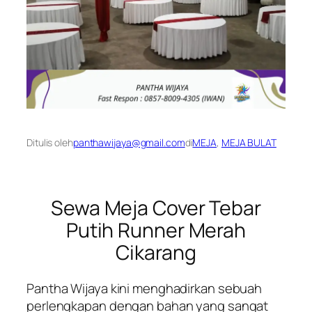
Ditulis oleh
panthawijaya@gmail.com
di
MEJA
, 
MEJA BULAT
Sewa Meja Cover Tebar
Putih Runner Merah
Cikarang
Pantha Wijaya kini menghadirkan sebuah
perlengkapan dengan bahan yang sangat