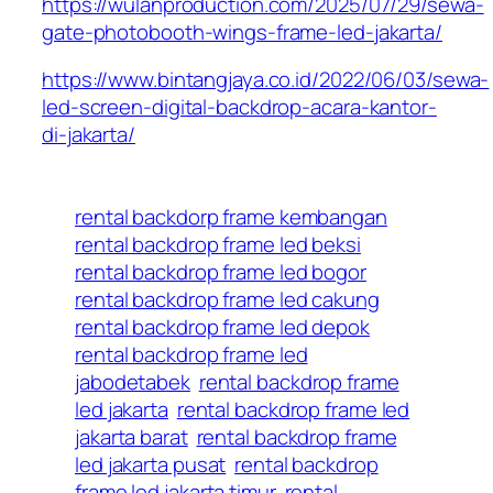
https://wulanproduction.com/2025/07/29/sewa-
gate-photobooth-wings-frame-led-jakarta/
https://www.bintangjaya.co.id/2022/06/03/sewa-
led-screen-digital-backdrop-acara-kantor-
di-jakarta/
rental backdorp frame kembangan
rental backdrop frame led beksi
rental backdrop frame led bogor
rental backdrop frame led cakung
rental backdrop frame led depok
rental backdrop frame led
jabodetabek
rental backdrop frame
led jakarta
rental backdrop frame led
jakarta barat
rental backdrop frame
led jakarta pusat
rental backdrop
frame led jakarta timur
rental