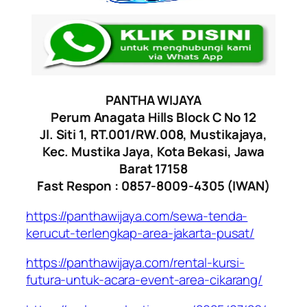
PANTHA WIJAYA
Perum Anagata Hills Block C No 12
Jl. Siti 1, RT.001/RW.008, Mustikajaya,
Kec. Mustika Jaya, Kota Bekasi, Jawa
Barat 17158
Fast Respon : 0857-8009-4305 (IWAN)
https://panthawijaya.com/sewa-tenda-
kerucut-terlengkap-area-jakarta-pusat/
https://panthawijaya.com/rental-kursi-
futura-untuk-acara-event-area-cikarang/