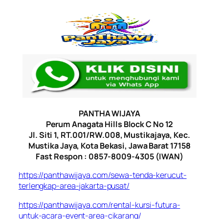
PANTHA WIJAYA
Perum Anagata Hills Block C No 12
Jl. Siti 1, RT.001/RW.008, Mustikajaya, Kec.
Mustika Jaya, Kota Bekasi, Jawa Barat 17158
Fast Respon : 0857-8009-4305 (IWAN)
https://panthawijaya.com/sewa-tenda-kerucut-
terlengkap-area-jakarta-pusat/
https://panthawijaya.com/rental-kursi-futura-
untuk-acara-event-area-cikarang/