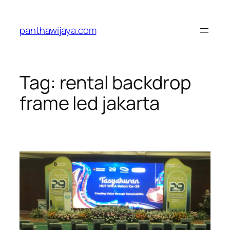
Lewati
ke
panthawijaya.com
konten
Tag:
rental backdrop
frame led jakarta