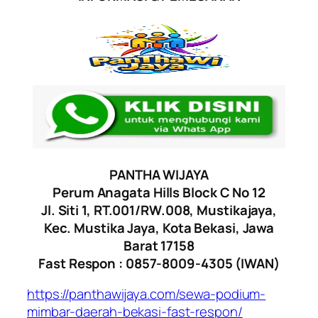
PANTHA WIJAYA
Perum Anagata Hills Block C No 12
Jl. Siti 1, RT.001/RW.008, Mustikajaya,
Kec. Mustika Jaya, Kota Bekasi, Jawa
Barat 17158
Fast Respon : 0857-8009-4305 (IWAN)
https://panthawijaya.com/sewa-podium-
mimbar-daerah-bekasi-fast-respon/