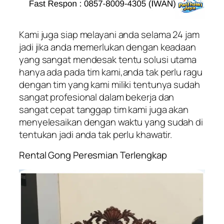
Kami juga siap melayani anda selama 24 jam
jadi jika anda memerlukan dengan keadaan
yang sangat mendesak tentu solusi utama
hanya ada pada tim kami,anda tak perlu ragu
dengan tim yang kami miliki tentunya sudah
sangat profesional dalam bekerja dan
sangat cepat tanggap tim kami juga akan
menyelesaikan dengan waktu yang sudah di
tentukan jadi anda tak perlu khawatir.
Rental Gong Peresmian Terlengkap