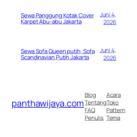
Juni 4,
Sewa Panggung Kotak Cover
Karpet Abu-abu Jakarta
2026
Juni 4,
Sewa Sofa Queen putih, Sofa
Scandinavian Putih Jakarta
2026
Blog
Acara
panthawijaya.com
Tentang
Toko
FAQ
Pattern
Penulis
Tema