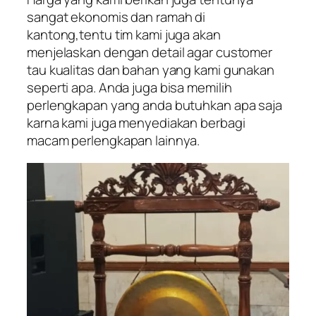
sangat ekonomis dan ramah di
kantong,tentu tim kami juga akan
menjelaskan dengan detail agar customer
tau kualitas dan bahan yang kami gunakan
seperti apa. Anda juga bisa memilih
perlengkapan yang anda butuhkan apa saja
karna kami juga menyediakan berbagi
macam perlengkapan lainnya.