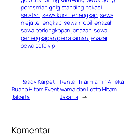
peresmian golg standing bekasi
selatan
sewa kursi terlengkap
sewa
meja terlengkap
sewa mobil jenazah
sewa perlengkapan jenazah
sewa
perlengkapan pemakaman jenazaj
sewa sofa vip
←
Ready Karpet
Rental Tirai Filamin Aneka
Buana Hitam Event
warna dan Lotto Hitam
Jakarta
Jakarta
→
Komentar