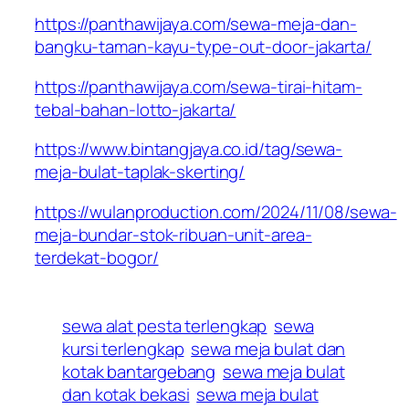
https://panthawijaya.com/sewa-meja-dan-
bangku-taman-kayu-type-out-door-jakarta/
https://panthawijaya.com/sewa-tirai-hitam-
tebal-bahan-lotto-jakarta/
https://www.bintangjaya.co.id/tag/sewa-
meja-bulat-taplak-skerting/
https://wulanproduction.com/2024/11/08/sewa-
meja-bundar-stok-ribuan-unit-area-
terdekat-bogor/
sewa alat pesta terlengkap
sewa
kursi terlengkap
sewa meja bulat dan
kotak bantargebang
sewa meja bulat
dan kotak bekasi
sewa meja bulat