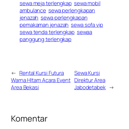
sewa meja terlengkap
sewa mobil
ambulance
sewa perlengkapan
jenazah
sewa perlengkapan
pemakaman jenazah
sewa sofa vip
sewa tenda terlengkap
sewaa
panggung terlengkap
←
Rental Kursi Futura
Sewa Kursi
Warna HItam Acara Event
Direktur Area
Area Bekasi
Jabodetabek
→
Komentar