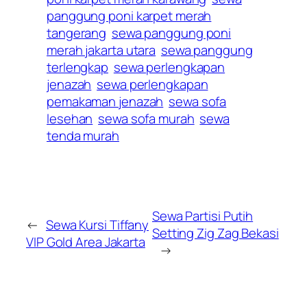
panggung poni karpet merah
tangerang
sewa panggung poni
merah jakarta utara
sewa panggung
terlengkap
sewa perlengkapan
jenazah
sewa perlengkapan
pemakaman jenazah
sewa sofa
lesehan
sewa sofa murah
sewa
tenda murah
Sewa Partisi Putih
←
Sewa Kursi Tiffany
Setting Zig Zag Bekasi
VIP Gold Area Jakarta
→