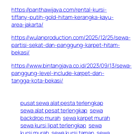
https://panthawijaya.com/rental-kursi-
tiffany-putih-gold-hitam-kerangka-kayu-
area-jakarta/
https://wulanproduction.com/2025/12/25/sewa-
partisi-sekat-dan-panggung-karpet-hitam-
bekasi/
https://www.bintangjaya.co.id/2023/09/13/sewa-
panggung-level-include-karpet-dan-
tangga-kota-bekasi/
pusat sewa alat pesta terlengkap
sewa alat pesat terlengkap
sewa
backdrop murah
sewa karpet murah
sewa kursi lipat terlengkap
sewa
kursi murah
sewa kursi taman
sewa