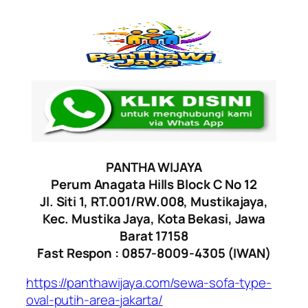
PANTHA WIJAYA
Perum Anagata Hills Block C No 12
Jl. Siti 1, RT.001/RW.008, Mustikajaya,
Kec. Mustika Jaya, Kota Bekasi, Jawa
Barat 17158
Fast Respon : 0857-8009-4305 (IWAN)
https://panthawijaya.com/sewa-sofa-type-
oval-putih-area-jakarta/