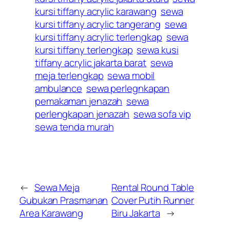
kursi tiffany acrylic karawang
sewa
kursi tiffany acrylic tangerang
sewa
kursi tiffany acrylic terlengkap
sewa
kursi tiffany terlengkap
sewa kusi
tiffany acrylic jakarta barat
sewa
meja terlengkap
sewa mobil
ambulance
sewa perlegnkapan
pemakaman jenazah
sewa
perlengkapan jenazah
sewa sofa vip
sewa tenda murah
←
Sewa Meja
Rental Round Table
Gubukan Prasmanan
Cover Putih Runner
Area Karawang
Biru Jakarta
→