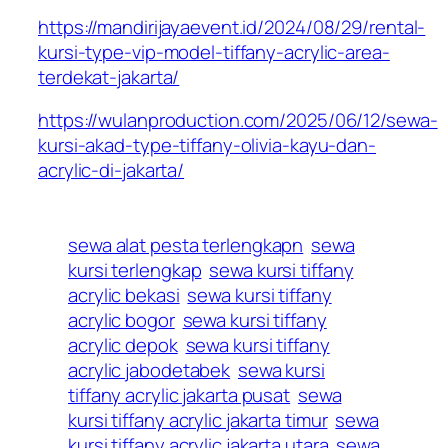
https://mandirijayaevent.id/2024/08/29/rental-
kursi-type-vip-model-tiffany-acrylic-area-
terdekat-jakarta/
https://wulanproduction.com/2025/06/12/sewa-
kursi-akad-type-tiffany-olivia-kayu-dan-
acrylic-di-jakarta/
sewa alat pesta terlengkapn
sewa
kursi terlengkap
sewa kursi tiffany
acrylic bekasi
sewa kursi tiffany
acrylic bogor
sewa kursi tiffany
acrylic depok
sewa kursi tiffany
acrylic jabodetabek
sewa kursi
tiffany acrylic jakarta pusat
sewa
kursi tiffany acrylic jakarta timur
sewa
kursi tiffany acrylic jakarta utara
sewa