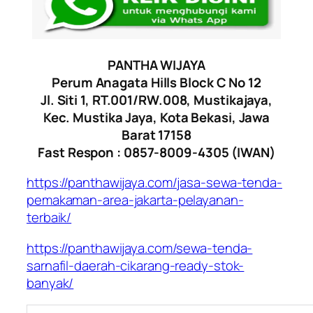
PANTHA WIJAYA
Perum Anagata Hills Block C No 12
Jl. Siti 1, RT.001/RW.008, Mustikajaya,
Kec. Mustika Jaya, Kota Bekasi, Jawa
Barat 17158
Fast Respon : 0857-8009-4305 (IWAN)
https://panthawijaya.com/jasa-sewa-tenda-
pemakaman-area-jakarta-pelayanan-
terbaik/
https://panthawijaya.com/sewa-tenda-
sarnafil-daerah-cikarang-ready-stok-
banyak/