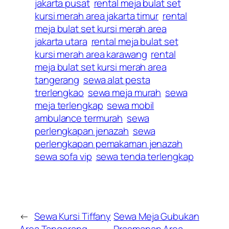
jakarta pusat
rental meja bulat set
kursi merah area jakarta timur
rental
meja bulat set kursi merah area
jakarta utara
rental meja bulat set
kursi merah area karawang
rental
meja bulat set kursi merah area
tangerang
sewa alat pesta
trerlengkao
sewa meja murah
sewa
meja terlengkap
sewa mobil
ambulance termurah
sewa
perlengkapan jenazah
sewa
perlengkapan pemakaman jenazah
sewa sofa vip
sewa tenda terlengkap
←
Sewa Kursi Tiffany
Sewa Meja Gubukan