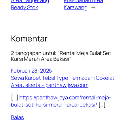
Area Tangerang
Prasmanan Area
Ready Stok
Karawang
→
Komentar
2 tanggapan untuk “Rental Meja Bulat Set
Kursi Merah Area Bekasi”
Februari 28, 2026
Sewa Karpet Tebal Type Permadani Cokelat
Area Jakarta – panthawijaya.com
[…]
https://panthawijaya.com/rental-meja-
bulat-set-kursi-merah-area-bekasi/
[…]
Balas