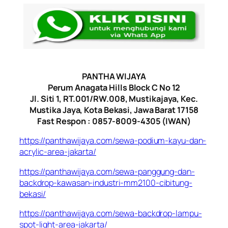
PANTHA WIJAYA
Perum Anagata Hills Block C No 12
Jl. Siti 1, RT.001/RW.008, Mustikajaya, Kec.
Mustika Jaya, Kota Bekasi, Jawa Barat 17158
Fast Respon : 0857-8009-4305 (IWAN)
https://panthawijaya.com/sewa-podium-kayu-dan-
acrylic-area-jakarta/
https://panthawijaya.com/sewa-panggung-dan-
backdrop-kawasan-industri-mm2100-cibitung-
bekasi/
https://panthawijaya.com/sewa-backdrop-lampu-
spot-light-area-jakarta/