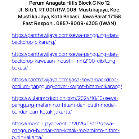
Perum Anagata Hills Block C No 12
Jl. Siti 1, RT.001/RW.008, Mustikajaya, Kec.
Mustika Jaya, Kota Bekasi, Jawa Barat 17158
Fast Respon : 0857-8009-4305 (IWAN)
https://panthawijaya.com/sewa-panggung-dan-
backdrop-cikarang/
https://panthawijaya.com/sewa-panggung-dan-
backdrop-kawasan-industri-mm2100-cibitung-
bekasi/
https://panthawijaya.com/jasa-sewa-backdrop-
podium-panggung-cover-karpet-hitam-cikarang/
https://wulanproduction.com/2024/10/10/sewa-
panggung-melaminto-hitam-dan-putih-model-
bundar-dan-kotak-jakarta/
https://mandirijayaevent.id/2025/05/17/sewa-
panggung-bundar-dan-kotak-melaminto-hitam-
putih-jakarta/