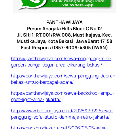
PANTHA WIJAYA
Perum Anagata Hills Block C No 12
Jl. Siti 1, RT.001/RW.008, Mustikajaya, Kec.
Mustika Jaya, Kota Bekasi, Jawa Barat 17158
Fast Respon : 0857-8009-4305 (IWAN)
https://panthawijaya.com/sewa-panggung-mini-
garden-bunga-segar-area-cikarang-bekasi/
https://panthawijaya.com/sewa-panggung-daerah-
bekasi-untuk-berbagai-acara/
https://panthawijaya.com/sewa-backdrop-lampu-
spot-light-area-jakarta/
https://www.bintangjaya.co.id/2025/09/22/sewa-
panggung-sofa-studio-dan-meja-retro-jakarta/
https://backdropjakarta.net/2026/05/25/sewa-