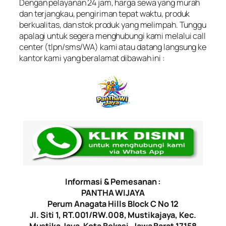
Dengan pelayanan 24 jam, harga sewa yang murah
dan terjangkau, pengiriman tepat waktu, produk
berkualitas, dan stok produk yang melimpah. Tunggu
apalagi untuk segera menghubungi kami melalui call
center (tlpn/sms/WA) kami atau datang langsung ke
kantor kami yang beralamat dibawah ini :
Informasi & Pemesanan :
PANTHA WIJAYA
Perum Anagata Hills Block C No 12
Jl. Siti 1, RT.001/RW.008, Mustikajaya, Kec.
Mustika Jaya, Kota Bekasi, Jawa Barat 17158