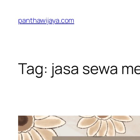
Lewati
ke
panthawijaya.com
konten
Tag:
jasa sewa me