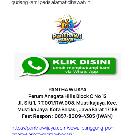
gudang kami pada alamat dibawah ini:
PANTHA WIJAYA
Perum Anagata Hills Block C No 12
Jl. Siti 1, RT.001/RW.008, Mustikajaya, Kec.
Mustika Jaya, Kota Bekasi, Jawa Barat 17158
Fast Respon : 0857-8009-4305 (IWAN)
https://panthawijaya.com/sewa-panggung-poni-
hitam-karpet-merah-bekasi/