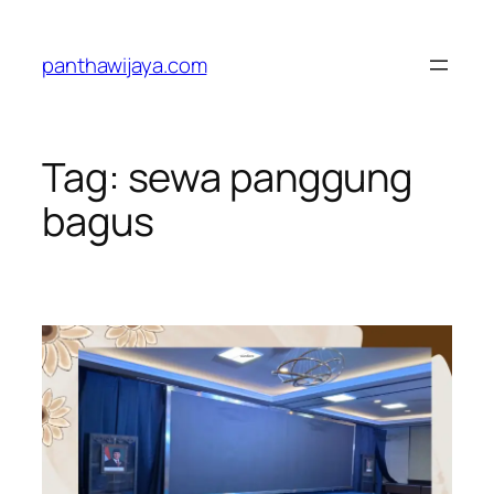
Lewati
ke
panthawijaya.com
konten
Tag:
sewa panggung
bagus