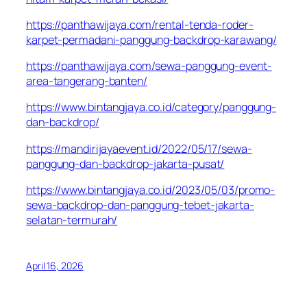
https://panthawijaya.com/rental-tenda-roder-
karpet-permadani-panggung-backdrop-karawang/
https://panthawijaya.com/sewa-panggung-event-
area-tangerang-banten/
https://www.bintangjaya.co.id/category/panggung-
dan-backdrop/
https://mandirijayaevent.id/2022/05/17/sewa-
panggung-dan-backdrop-jakarta-pusat/
https://www.bintangjaya.co.id/2023/05/03/promo-
sewa-backdrop-dan-panggung-tebet-jakarta-
selatan-termurah/
April 16, 2026