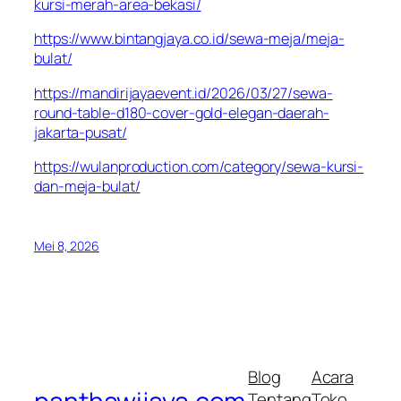
kursi-merah-area-bekasi/
https://www.bintangjaya.co.id/sewa-meja/meja-
bulat/
https://mandirijayaevent.id/2026/03/27/sewa-
round-table-d180-cover-gold-elegan-daerah-
jakarta-pusat/
https://wulanproduction.com/category/sewa-kursi-
dan-meja-bulat/
Mei 8, 2026
Blog
Acara
Tentang
Toko