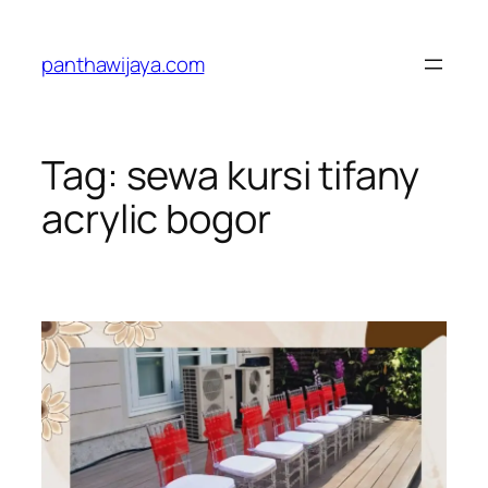
Lewati
ke
panthawijaya.com
konten
Tag:
sewa kursi tifany
acrylic bogor