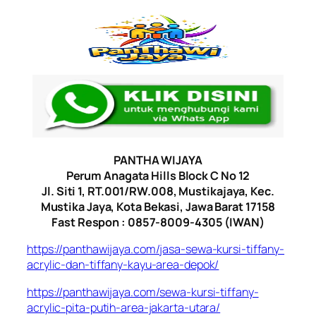
PANTHA WIJAYA
Perum Anagata Hills Block C No 12
Jl. Siti 1, RT.001/RW.008, Mustikajaya, Kec.
Mustika Jaya, Kota Bekasi, Jawa Barat 17158
Fast Respon : 0857-8009-4305 (IWAN)
https://panthawijaya.com/jasa-sewa-kursi-tiffany-
acrylic-dan-tiffany-kayu-area-depok/
https://panthawijaya.com/sewa-kursi-tiffany-
acrylic-pita-putih-area-jakarta-utara/