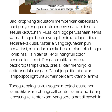
Backdrop yang di custom memberikan kebebasan
bagi penyelenggara untuk menyesuaikan desain
sesuai kebutuhan. Mulai dari logo perusahaan, tema
warna, hingga bentuk yang diinginkan dapat dibuat
secara eksklusif. Material yang digunakan pun
bervariasi, mulai dari rangka besi, melaminto, hingga
kombinasi kain dan stiker printing full color
berkualitas tinggi. Dengan kualitas tersebut,
backdrop tampak rapi, presisi, dan menonjol di
setiap sudut ruangan. Dapat juga ditambahkan
lampo spot light untuk mempercantik tampilannya.
Tunggu apalagi untuk segera menjadi customer
kami. Silahkan hubungi call center kami atau datang
langsung ke kantor kami yang beralamat di bawah ini
: