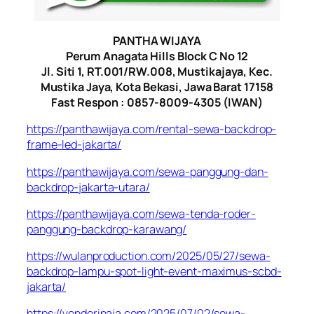
PANTHA WIJAYA
Perum Anagata Hills Block C No 12
Jl. Siti 1, RT.001/RW.008, Mustikajaya, Kec.
Mustika Jaya, Kota Bekasi, Jawa Barat 17158
Fast Respon : 0857-8009-4305 (IWAN)
https://panthawijaya.com/rental-sewa-backdrop-
frame-led-jakarta/
https://panthawijaya.com/sewa-panggung-dan-
backdrop-jakarta-utara/
https://panthawijaya.com/sewa-tenda-roder-
panggung-backdrop-karawang/
https://wulanproduction.com/2025/05/27/sewa-
backdrop-lampu-spot-light-event-maximus-scbd-
jakarta/
https://vendorinaja.com/2025/07/02/sewa-