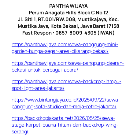
PANTHA WIJAYA
Perum Anagata Hills Block C No 12
Jl. Siti 1, RT.001/RW.008, Mustikajaya, Kec.
Mustika Jaya, Kota Bekasi, Jawa Barat 17158
Fast Respon : 0857-8009-4305 (IWAN)
https://panthawijaya.com/sewa-panggung-mini-
garden-bunga-segar-area-cikarang-bekasi/
https://panthawijaya.com/sewa-panggung-daerah-
bekasi-untuk-berbagai-acara/
https://panthawijaya.com/sewa-backdrop-lampu-
spot-light-area-jakarta/
https://www.bintangjaya.co.id/2025/09/22/sewa-
panggung-sofa-studio-dan-meja-retro-jakarta/
https://backdropjakarta.net/2026/05/25/sewa-
stage-karpet-buana-hitam-dan-backdrop-wing-
serang/