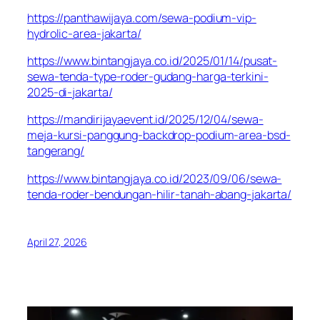
https://panthawijaya.com/sewa-podium-vip-
hydrolic-area-jakarta/
https://www.bintangjaya.co.id/2025/01/14/pusat-
sewa-tenda-type-roder-gudang-harga-terkini-
2025-di-jakarta/
https://mandirijayaevent.id/2025/12/04/sewa-
meja-kursi-panggung-backdrop-podium-area-bsd-
tangerang/
https://www.bintangjaya.co.id/2023/09/06/sewa-
tenda-roder-bendungan-hilir-tanah-abang-jakarta/
April 27, 2026