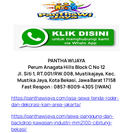
PANTHA WIJAYA
Perum Anagata Hills Block C No 12
Jl. Siti 1, RT.001/RW.008, Mustikajaya, Kec.
Mustika Jaya, Kota Bekasi, Jawa Barat 17158
Fast Respon : 0857-8009-4305 (IWAN)
https://panthawijaya.com/jasa-sewa-tenda-roder-
dan-dekorasi-kain-area-jakarta/
https://panthawijaya.com/sewa-panggung-dan-
backdrop-kawasan-industri-mm2100-cibitung-
bekasi/