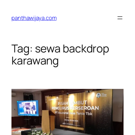
Lewati
ke
panthawijaya.com
konten
Tag:
sewa backdrop
karawang