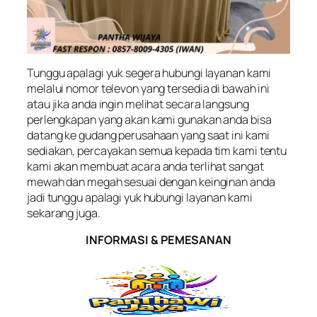
Tunggu apalagi yuk segera hubungi layanan kami
melalui nomor televon yang tersedia di bawah ini
atau jika anda ingin melihat secara langsung
perlengkapan yang akan kami gunakan anda bisa
datang ke gudang perusahaan yang saat ini kami
sediakan, percayakan semua kepada tim kami tentu
kami akan membuat acara anda terlihat sangat
mewah dan megah sesuai dengan keinginan anda
jadi tunggu apalagi yuk hubungi layanan kami
sekarang juga.
INFORMASI & PEMESANAN