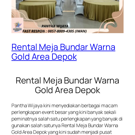
Rental Meja Bundar Warna
Gold Area Depok
Rental Meja Bundar Warna
Gold Area Depok
Pantha Wijaya kini menyediakan berbagai macam
perlengkapan event besar yang kini banyak sekali
peminatnya salah satu perlengkapan yang banyak di
gunakan salah satunya Rental Meja Bundar Warna
Gold Area Depok yang kini sudah menjadi pusat