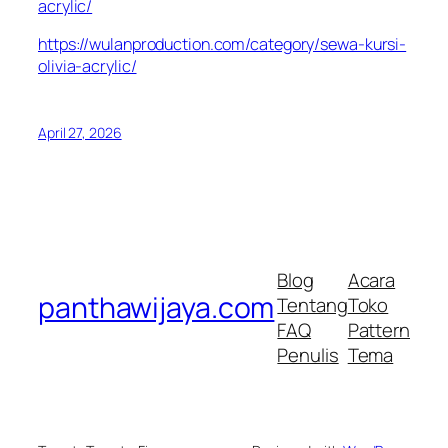
acrylic/
https://wulanproduction.com/category/sewa-kursi-
olivia-acrylic/
April 27, 2026
Blog
Acara
panthawijaya.com
Tentang
Toko
FAQ
Pattern
Penulis
Tema