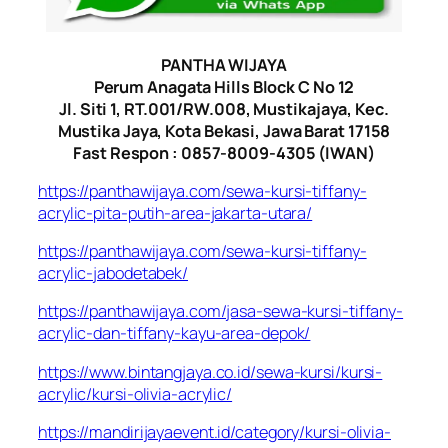
PANTHA WIJAYA
Perum Anagata Hills Block C No 12
Jl. Siti 1, RT.001/RW.008, Mustikajaya, Kec.
Mustika Jaya, Kota Bekasi, Jawa Barat 17158
Fast Respon : 0857-8009-4305 (IWAN)
https://panthawijaya.com/sewa-kursi-tiffany-
acrylic-pita-putih-area-jakarta-utara/
https://panthawijaya.com/sewa-kursi-tiffany-
acrylic-jabodetabek/
https://panthawijaya.com/jasa-sewa-kursi-tiffany-
acrylic-dan-tiffany-kayu-area-depok/
https://www.bintangjaya.co.id/sewa-kursi/kursi-
acrylic/kursi-olivia-acrylic/
https://mandirijayaevent.id/category/kursi-olivia-