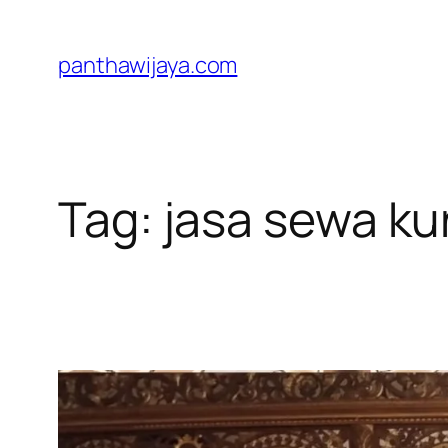
Lewati
ke
panthawijaya.com
konten
Tag:
jasa sewa kur