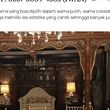
 warna yang bisa dipilih seperti warna putih, warna cokel
juga memiiliki sisi estetika yang cantik sehingga banyak