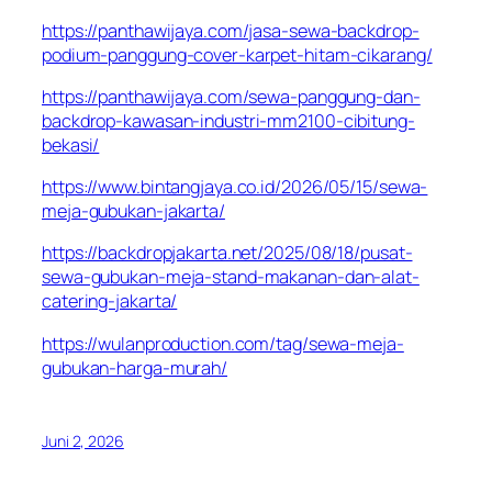
https://panthawijaya.com/jasa-sewa-backdrop-
podium-panggung-cover-karpet-hitam-cikarang/
https://panthawijaya.com/sewa-panggung-dan-
backdrop-kawasan-industri-mm2100-cibitung-
bekasi/
https://www.bintangjaya.co.id/2026/05/15/sewa-
meja-gubukan-jakarta/
https://backdropjakarta.net/2025/08/18/pusat-
sewa-gubukan-meja-stand-makanan-dan-alat-
catering-jakarta/
https://wulanproduction.com/tag/sewa-meja-
gubukan-harga-murah/
Juni 2, 2026