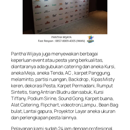
Pantha Wijaya juga menyewakan berbagai
keperluan event atau pesta yang berkualitas,
diantaranya ada gubukan catering dan aneka Kursi,
aneka Meja, aneka Tenda, AC , karpet Panggung,
melaminto, partisi ruangan, Backdrop , Kipas Misty
keren, dekorasi Pesta, Karpet Permadani, Rumput
Sintetis, tiang Antrian Bludru dan sabuk, Kursi
Tiffany, Podium Sirine, Sound Gong, Karpet buana,
Alat Catering, Flipchart, videotron,Lampu , Bean Bag
bulat, Lantai gapura, Proyektor Layar aneka ukuran
dan perlengkapan pesta lainnya.
Pelayanan kami sudah 24 jam dengan profesional,