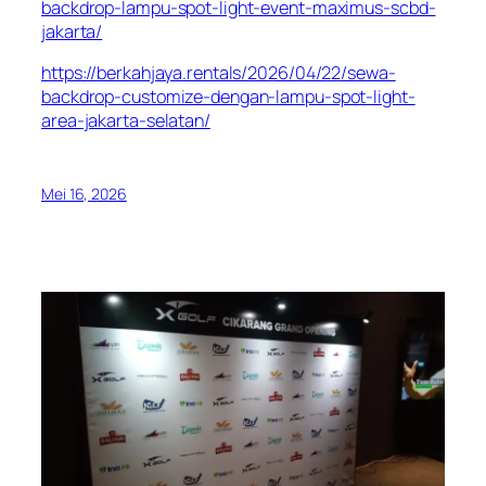
backdrop-lampu-spot-light-event-maximus-scbd-
jakarta/
https://berkahjaya.rentals/2026/04/22/sewa-
backdrop-customize-dengan-lampu-spot-light-
area-jakarta-selatan/
Mei 16, 2026