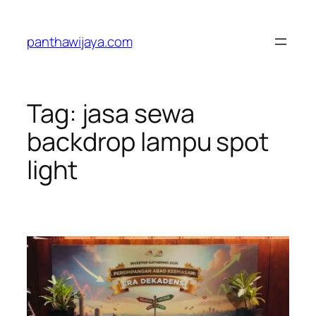
Lewati
ke
panthawijaya.com
konten
Tag:
jasa sewa
backdrop lampu spot
light