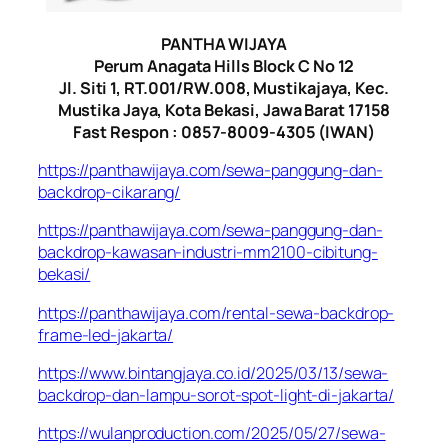
PANTHA WIJAYA
Perum Anagata Hills Block C No 12
Jl. Siti 1, RT.001/RW.008, Mustikajaya, Kec.
Mustika Jaya, Kota Bekasi, Jawa Barat 17158
Fast Respon : 0857-8009-4305 (IWAN)
https://panthawijaya.com/sewa-panggung-dan-
backdrop-cikarang/
https://panthawijaya.com/sewa-panggung-dan-
backdrop-kawasan-industri-mm2100-cibitung-
bekasi/
https://panthawijaya.com/rental-sewa-backdrop-
frame-led-jakarta/
https://www.bintangjaya.co.id/2025/03/13/sewa-
backdrop-dan-lampu-sorot-spot-light-di-jakarta/
https://wulanproduction.com/2025/05/27/sewa-