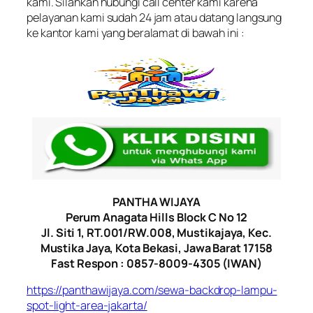
kami. Silahkan hubungi call center kami karena
pelayanan kami sudah 24 jam atau datang langsung
ke kantor kami yang beralamat di bawah ini :
PANTHA WIJAYA
Perum Anagata Hills Block C No 12
Jl. Siti 1, RT.001/RW.008, Mustikajaya, Kec.
Mustika Jaya, Kota Bekasi, Jawa Barat 17158
Fast Respon : 0857-8009-4305 (IWAN)
https://panthawijaya.com/sewa-backdrop-lampu-
spot-light-area-jakarta/