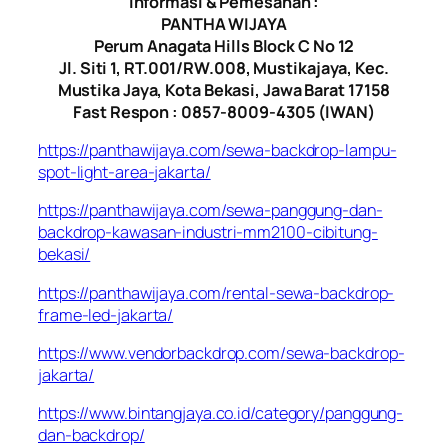
Informasi & Pemesanan :
PANTHA WIJAYA
Perum Anagata Hills Block C No 12
Jl. Siti 1, RT.001/RW.008, Mustikajaya, Kec.
Mustika Jaya, Kota Bekasi, Jawa Barat 17158
Fast Respon : 0857-8009-4305 (IWAN)
https://panthawijaya.com/sewa-backdrop-lampu-
spot-light-area-jakarta/
https://panthawijaya.com/sewa-panggung-dan-
backdrop-kawasan-industri-mm2100-cibitung-
bekasi/
https://panthawijaya.com/rental-sewa-backdrop-
frame-led-jakarta/
https://www.vendorbackdrop.com/sewa-backdrop-
jakarta/
https://www.bintangjaya.co.id/category/panggung-
dan-backdrop/