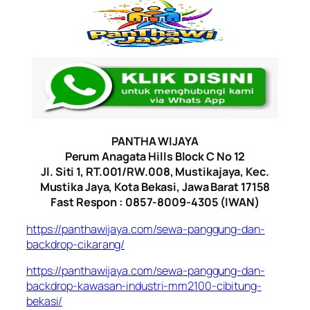
PANTHA WIJAYA
Perum Anagata Hills Block C No 12
Jl. Siti 1, RT.001/RW.008, Mustikajaya, Kec.
Mustika Jaya, Kota Bekasi, Jawa Barat 17158
Fast Respon : 0857-8009-4305 (IWAN)
https://panthawijaya.com/sewa-panggung-dan-
backdrop-cikarang/
https://panthawijaya.com/sewa-panggung-dan-
backdrop-kawasan-industri-mm2100-cibitung-
bekasi/