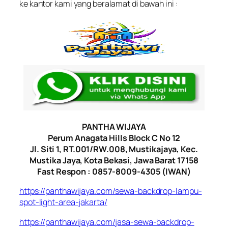
ke kantor kami yang beralamat di bawah ini :
PANTHA WIJAYA
Perum Anagata Hills Block C No 12
Jl. Siti 1, RT.001/RW.008, Mustikajaya, Kec.
Mustika Jaya, Kota Bekasi, Jawa Barat 17158
Fast Respon : 0857-8009-4305 (IWAN)
https://panthawijaya.com/sewa-backdrop-lampu-
spot-light-area-jakarta/
https://panthawijaya.com/jasa-sewa-backdrop-