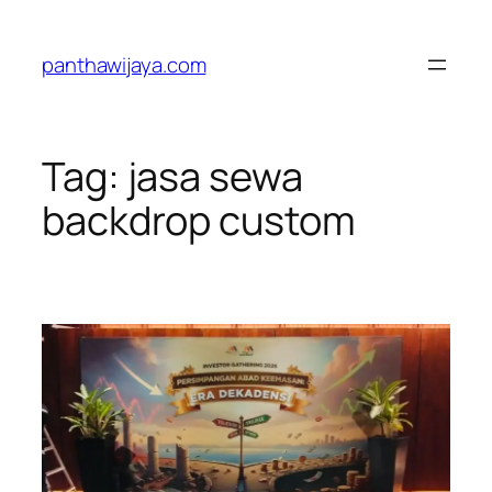
Lewati
ke
panthawijaya.com
konten
Tag:
jasa sewa
backdrop custom