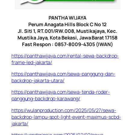
PANTHA WIJAYA
Perum Anagata Hills Block C No 12
Jl. Siti 1, RT.001/RW.008, Mustikajaya, Kec.
Mustika Jaya, Kota Bekasi, Jawa Barat 17158
Fast Respon : 0857-8009-4305 (IWAN)
https://panthawijaya.com/rental-sewa-backdrop-
frame-led-jakarta/
https://panthawijaya.com/sewa-panggung-dan-
backdrop-jakarta-utara/
https://panthawijaya.com/sewa-tenda-roder-
panggung-backdrop-karawang/
https://wulanproduction.com/2025/05/27/sewa-
backdrop-lampu-spot-light-event-maximus-scbd-
jakarta/
https://vendorinaja.com/2025/07/02/sewa-