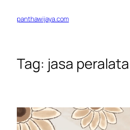
Lewati
ke
panthawijaya.com
konten
Tag:
jasa perala