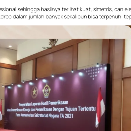
ional sehingga hasilnya terlihat kuat, simetris, dan e
op dalam jumlah banyak sekalipun bisa terpenuhi tep