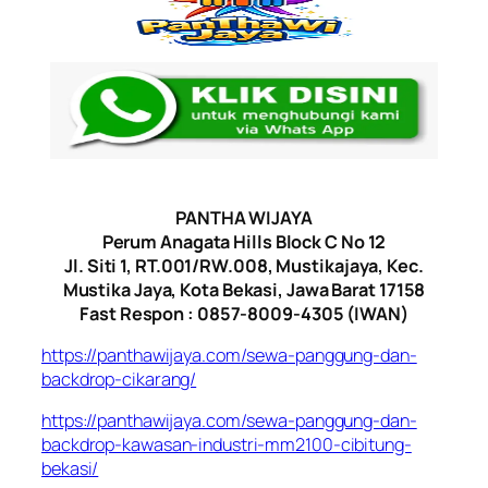
PANTHA WIJAYA
Perum Anagata Hills Block C No 12
Jl. Siti 1, RT.001/RW.008, Mustikajaya, Kec.
Mustika Jaya, Kota Bekasi, Jawa Barat 17158
Fast Respon : 0857-8009-4305 (IWAN)
https://panthawijaya.com/sewa-panggung-dan-
backdrop-cikarang/
https://panthawijaya.com/sewa-panggung-dan-
backdrop-kawasan-industri-mm2100-cibitung-
bekasi/