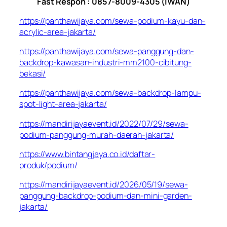
Fast Respon : 0857-8009-4305 (IWAN)
https://panthawijaya.com/sewa-podium-kayu-dan-
acrylic-area-jakarta/
https://panthawijaya.com/sewa-panggung-dan-
backdrop-kawasan-industri-mm2100-cibitung-
bekasi/
https://panthawijaya.com/sewa-backdrop-lampu-
spot-light-area-jakarta/
https://mandirijayaevent.id/2022/07/29/sewa-
podium-panggung-murah-daerah-jakarta/
https://www.bintangjaya.co.id/daftar-
produk/podium/
https://mandirijayaevent.id/2026/05/19/sewa-
panggung-backdrop-podium-dan-mini-garden-
jakarta/