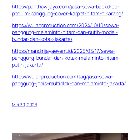
https://panthawijaya.com/jasa-sewa-backdrop-
podium-panggung-cover-karpet-hitam-cikarang/
https://wulanproduction.com/2024/10/10/sewa-
panggung-melaminto-hitam-dan-putih-model-
bundar-dan-kotak-jakarta/
https://mandirijayaevent.id/2025/05/17/sewa-
panggung-bundar-dan-kotak-melaminto-hitam-
putih-jakarta/
https://wulanproduction.com/tag/jasa-sewa-
panggung-jenis-multiplek-dan-melaminto-jakarta/
Mei 30, 2026