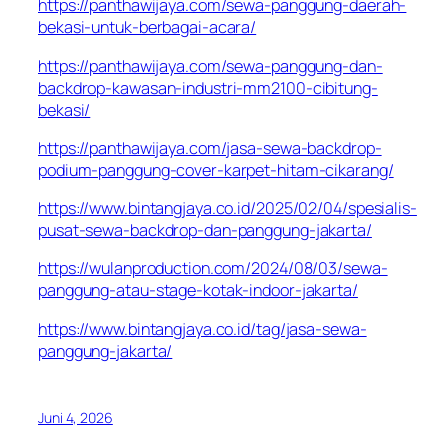
https://panthawijaya.com/sewa-panggung-daerah-
bekasi-untuk-berbagai-acara/
https://panthawijaya.com/sewa-panggung-dan-
backdrop-kawasan-industri-mm2100-cibitung-
bekasi/
https://panthawijaya.com/jasa-sewa-backdrop-
podium-panggung-cover-karpet-hitam-cikarang/
https://www.bintangjaya.co.id/2025/02/04/spesialis-
pusat-sewa-backdrop-dan-panggung-jakarta/
https://wulanproduction.com/2024/08/03/sewa-
panggung-atau-stage-kotak-indoor-jakarta/
https://www.bintangjaya.co.id/tag/jasa-sewa-
panggung-jakarta/
Juni 4, 2026