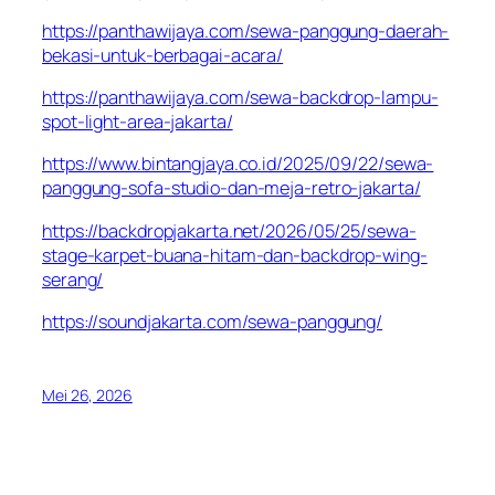
https://panthawijaya.com/sewa-panggung-daerah-
bekasi-untuk-berbagai-acara/
https://panthawijaya.com/sewa-backdrop-lampu-
spot-light-area-jakarta/
https://www.bintangjaya.co.id/2025/09/22/sewa-
panggung-sofa-studio-dan-meja-retro-jakarta/
https://backdropjakarta.net/2026/05/25/sewa-
stage-karpet-buana-hitam-dan-backdrop-wing-
serang/
https://soundjakarta.com/sewa-panggung/
Mei 26, 2026