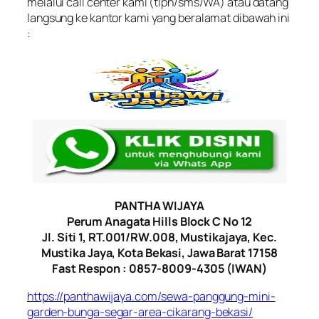
melalui call center kami (tlpn/sms/WA) atau datang
langsung ke kantor kami yang beralamat dibawah ini
:
PANTHA WIJAYA
Perum Anagata Hills Block C No 12
Jl. Siti 1, RT.001/RW.008, Mustikajaya, Kec.
Mustika Jaya, Kota Bekasi, Jawa Barat 17158
Fast Respon : 0857-8009-4305 (IWAN)
https://panthawijaya.com/sewa-panggung-mini-
garden-bunga-segar-area-cikarang-bekasi/