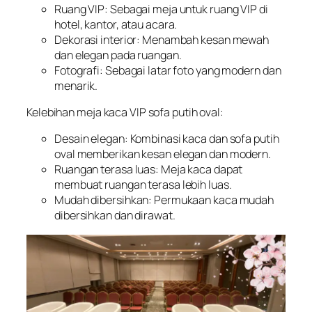
Ruang VIP: Sebagai meja untuk ruang VIP di
hotel, kantor, atau acara.
Dekorasi interior: Menambah kesan mewah
dan elegan pada ruangan.
Fotografi: Sebagai latar foto yang modern dan
menarik.
Kelebihan meja kaca VIP sofa putih oval:
Desain elegan: Kombinasi kaca dan sofa putih
oval memberikan kesan elegan dan modern.
Ruangan terasa luas: Meja kaca dapat
membuat ruangan terasa lebih luas.
Mudah dibersihkan: Permukaan kaca mudah
dibersihkan dan dirawat.