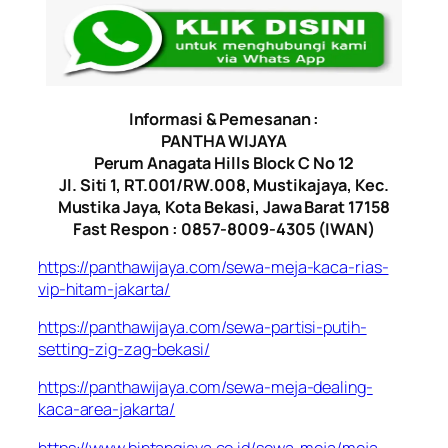
Informasi & Pemesanan :
PANTHA WIJAYA
Perum Anagata Hills Block C No 12
Jl. Siti 1, RT.001/RW.008, Mustikajaya, Kec.
Mustika Jaya, Kota Bekasi, Jawa Barat 17158
Fast Respon : 0857-8009-4305 (IWAN)
https://panthawijaya.com/sewa-meja-kaca-rias-
vip-hitam-jakarta/
https://panthawijaya.com/sewa-partisi-putih-
setting-zig-zag-bekasi/
https://panthawijaya.com/sewa-meja-dealing-
kaca-area-jakarta/
https://www.bintangjaya.co.id/sewa-meja/meja-