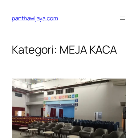
Lewati
ke
panthawijaya.com
konten
Kategori:
MEJA KACA