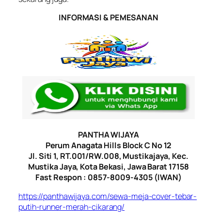
INFORMASI & PEMESANAN
PANTHA WIJAYA
Perum Anagata Hills Block C No 12
Jl. Siti 1, RT.001/RW.008, Mustikajaya, Kec.
Mustika Jaya, Kota Bekasi, Jawa Barat 17158
Fast Respon : 0857-8009-4305 (IWAN)
https://panthawijaya.com/sewa-meja-cover-tebar-
putih-runner-merah-cikarang/