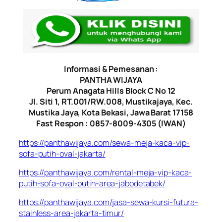
Informasi & Pemesanan :
PANTHA WIJAYA
Perum Anagata Hills Block C No 12
Jl. Siti 1, RT.001/RW.008, Mustikajaya, Kec.
Mustika Jaya, Kota Bekasi, Jawa Barat 17158
Fast Respon : 0857-8009-4305 (IWAN)
https://panthawijaya.com/sewa-meja-kaca-vip-
sofa-putih-oval-jakarta/
https://panthawijaya.com/rental-meja-vip-kaca-
putih-sofa-oval-putih-area-jabodetabek/
https://panthawijaya.com/jasa-sewa-kursi-futura-
stainless-area-jakarta-timur/