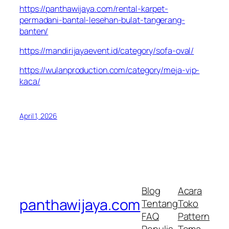
https://panthawijaya.com/rental-karpet-
permadani-bantal-lesehan-bulat-tangerang-
banten/
https://mandirijayaevent.id/category/sofa-oval/
https://wulanproduction.com/category/meja-vip-
kaca/
April 1, 2026
Blog
Acara
panthawijaya.com
Tentang
Toko
FAQ
Pattern
Penulis
Tema