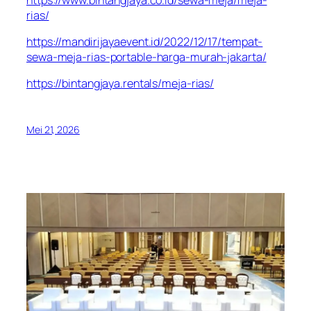
rias/
https://mandirijayaevent.id/2022/12/17/tempat-
sewa-meja-rias-portable-harga-murah-jakarta/
https://bintangjaya.rentals/meja-rias/
Mei 21, 2026