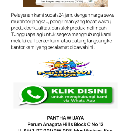
Pelayanan kami sudah 24 jam, dengan harga sewa
murah terjangkau, pengiriman yang tepat waktu,
produk berkualitas, dan stok produk melimpah.
Tunggu apalagi untuk segera menghubungi kami
melalui call center kami atau datang langsung ke
kantor kami yang beralamat dibawah ini :
PANTHA WIJAYA
Perum Anagata Hills Block C No 12
Jl. Siti 1, RT.001/RW.008, Mustikajaya, Kec.