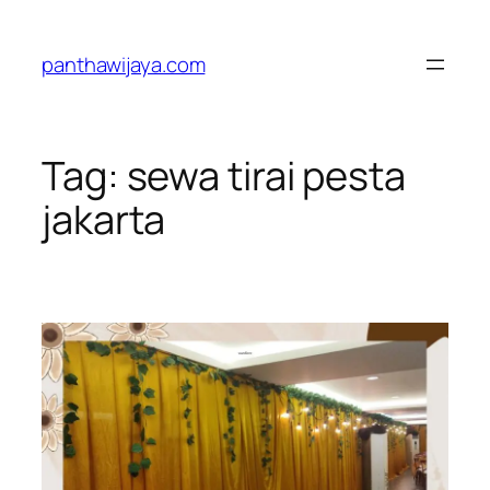
Lewati
ke
panthawijaya.com
konten
Tag:
sewa tirai pesta
jakarta