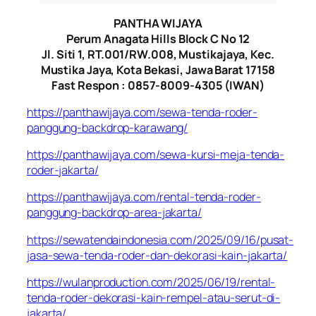
PANTHA WIJAYA
Perum Anagata Hills Block C No 12
Jl. Siti 1, RT.001/RW.008, Mustikajaya, Kec.
Mustika Jaya, Kota Bekasi, Jawa Barat 17158
Fast Respon : 0857-8009-4305 (IWAN)
https://panthawijaya.com/sewa-tenda-roder-
panggung-backdrop-karawang/
https://panthawijaya.com/sewa-kursi-meja-tenda-
roder-jakarta/
https://panthawijaya.com/rental-tenda-roder-
panggung-backdrop-area-jakarta/
https://sewatendaindonesia.com/2025/09/16/pusat-
jasa-sewa-tenda-roder-dan-dekorasi-kain-jakarta/
https://wulanproduction.com/2025/06/19/rental-
tenda-roder-dekorasi-kain-rempel-atau-serut-di-
jakarta/