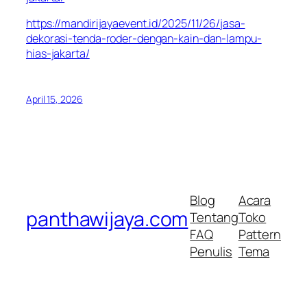
https://mandirijayaevent.id/2025/11/26/jasa-
dekorasi-tenda-roder-dengan-kain-dan-lampu-
hias-jakarta/
April 15, 2026
Blog
Acara
panthawijaya.com
Tentang
Toko
FAQ
Pattern
Penulis
Tema