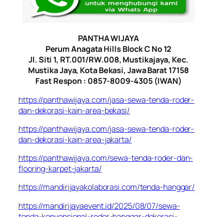
PANTHA WIJAYA
Perum Anagata Hills Block C No 12
Jl. Siti 1, RT.001/RW.008, Mustikajaya, Kec.
Mustika Jaya, Kota Bekasi, Jawa Barat 17158
Fast Respon : 0857-8009-4305 (IWAN)
https://panthawijaya.com/jasa-sewa-tenda-roder-
dan-dekorasi-kain-area-bekasi/
https://panthawijaya.com/jasa-sewa-tenda-roder-
dan-dekorasi-kain-area-jakarta/
https://panthawijaya.com/sewa-tenda-roder-dan-
flooring-karpet-jakarta/
https://mandirijayakolaborasi.com/tenda-hanggar/
https://mandirijayaevent.id/2025/08/07/sewa-
tenda-konvensional-roder-hanggar-dekorasi-