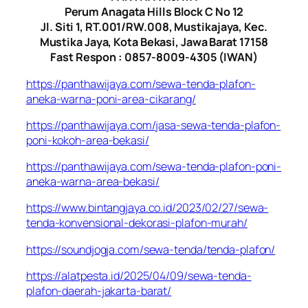
Perum Anagata Hills Block C No 12
Jl. Siti 1, RT.001/RW.008, Mustikajaya, Kec.
Mustika Jaya, Kota Bekasi, Jawa Barat 17158
Fast Respon : 0857-8009-4305 (IWAN)
https://panthawijaya.com/sewa-tenda-plafon-
aneka-warna-poni-area-cikarang/
https://panthawijaya.com/jasa-sewa-tenda-plafon-
poni-kokoh-area-bekasi/
https://panthawijaya.com/sewa-tenda-plafon-poni-
aneka-warna-area-bekasi/
https://www.bintangjaya.co.id/2023/02/27/sewa-
tenda-konvensional-dekorasi-plafon-murah/
https://soundjogja.com/sewa-tenda/tenda-plafon/
https://alatpesta.id/2025/04/09/sewa-tenda-
plafon-daerah-jakarta-barat/