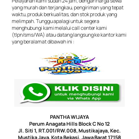
Pelayanan kami sudah 24 jam, dengan harga sewa
yang murah dan terjangkau, pengiriman yang tepat
waktu, produk berkualitas, dan stok produk yang
melimpah. Tunggu apalagi untuk segera
menghubungi kami melalui call center kami
(tlpn/sms/WA) atau datang langsung ke kantor kami
yang beralamat dibawah ini :
PANTHA WIJAYA
Perum Anagata Hills Block C No 12
Jl. Siti 1, RT.001/RW.008, Mustikajaya, Kec.
Mustika Jaya, Kota Bekasi, Jawa Barat 17158