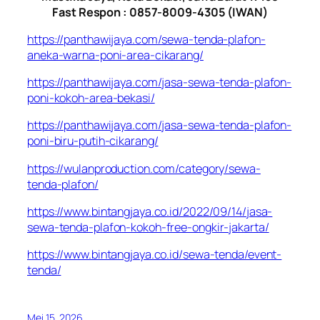
Fast Respon : 0857-8009-4305 (IWAN)
https://panthawijaya.com/sewa-tenda-plafon-
aneka-warna-poni-area-cikarang/
https://panthawijaya.com/jasa-sewa-tenda-plafon-
poni-kokoh-area-bekasi/
https://panthawijaya.com/jasa-sewa-tenda-plafon-
poni-biru-putih-cikarang/
https://wulanproduction.com/category/sewa-
tenda-plafon/
https://www.bintangjaya.co.id/2022/09/14/jasa-
sewa-tenda-plafon-kokoh-free-ongkir-jakarta/
https://www.bintangjaya.co.id/sewa-tenda/event-
tenda/
Mei 15, 2026