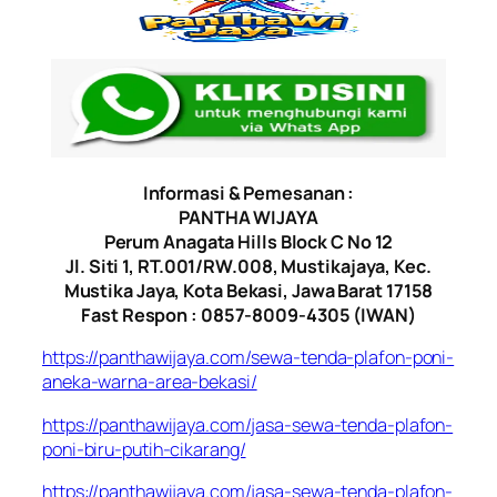
Informasi & Pemesanan :
PANTHA WIJAYA
Perum Anagata Hills Block C No 12
Jl. Siti 1, RT.001/RW.008, Mustikajaya, Kec.
Mustika Jaya, Kota Bekasi, Jawa Barat 17158
Fast Respon : 0857-8009-4305 (IWAN)
https://panthawijaya.com/sewa-tenda-plafon-poni-
aneka-warna-area-bekasi/
https://panthawijaya.com/jasa-sewa-tenda-plafon-
poni-biru-putih-cikarang/
https://panthawijaya.com/jasa-sewa-tenda-plafon-