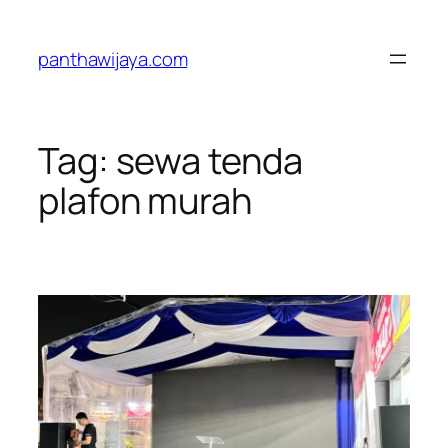
Lewati
ke
panthawijaya.com
konten
Tag:
sewa tenda
plafon murah