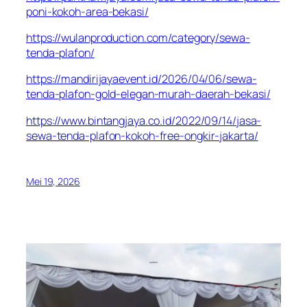
poni-kokoh-area-bekasi/
https://wulanproduction.com/category/sewa-
tenda-plafon/
https://mandirijayaevent.id/2026/04/06/sewa-
tenda-plafon-gold-elegan-murah-daerah-bekasi/
https://www.bintangjaya.co.id/2022/09/14/jasa-
sewa-tenda-plafon-kokoh-free-ongkir-jakarta/
Mei 19, 2026