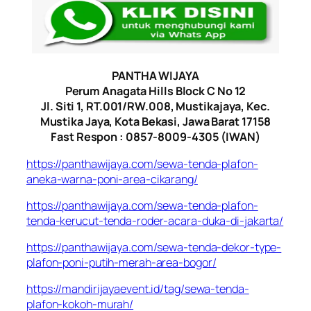
PANTHA WIJAYA
Perum Anagata Hills Block C No 12
Jl. Siti 1, RT.001/RW.008, Mustikajaya, Kec.
Mustika Jaya, Kota Bekasi, Jawa Barat 17158
Fast Respon : 0857-8009-4305 (IWAN)
https://panthawijaya.com/sewa-tenda-plafon-
aneka-warna-poni-area-cikarang/
https://panthawijaya.com/sewa-tenda-plafon-
tenda-kerucut-tenda-roder-acara-duka-di-jakarta/
https://panthawijaya.com/sewa-tenda-dekor-type-
plafon-poni-putih-merah-area-bogor/
https://mandirijayaevent.id/tag/sewa-tenda-
plafon-kokoh-murah/