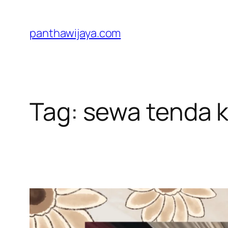
Lewati
ke
panthawijaya.com
konten
Tag:
sewa tenda k