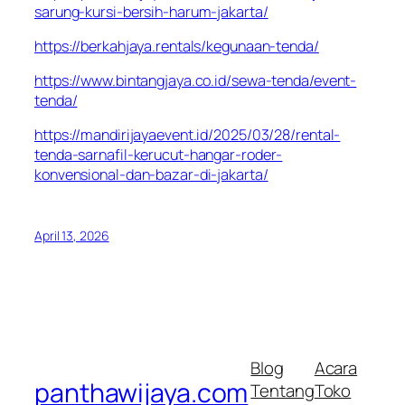
sarung-kursi-bersih-harum-jakarta/
https://berkahjaya.rentals/kegunaan-tenda/
https://www.bintangjaya.co.id/sewa-tenda/event-
tenda/
https://mandirijayaevent.id/2025/03/28/rental-
tenda-sarnafil-kerucut-hangar-roder-
konvensional-dan-bazar-di-jakarta/
April 13, 2026
Blog
Acara
panthawijaya.com
Tentang
Toko