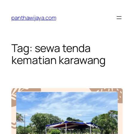
Lewati
ke
panthawijaya.com
konten
Tag:
sewa tenda
kematian karawang