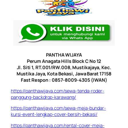
PANTHA WIJAYA
Perum Anagata Hills Block C No 12
Jl. Siti 1, RT.001/RW.008, Mustikajaya, Kec.
Mustika Jaya, Kota Bekasi, Jawa Barat 17158
Fast Respon : 0857-8009-4305 (IWAN)
https://panthawijaya.com/sewa-tenda-roder-
panggung-backdrop-karawang/
https://panthawijaya.com/sewa-meja-bundar-
kursi-event-lengkap-cover-bersih-bekasi/
https://panthawijaya.com/rental-cover-meja-