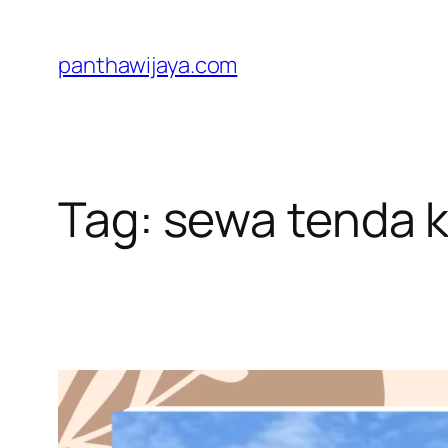
Lewati
ke
panthawijaya.com
konten
Tag:
sewa tenda k