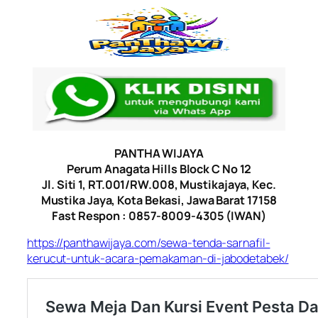
PANTHA WIJAYA
Perum Anagata Hills Block C No 12
Jl. Siti 1, RT.001/RW.008, Mustikajaya, Kec.
Mustika Jaya, Kota Bekasi, Jawa Barat 17158
Fast Respon : 0857-8009-4305 (IWAN)
https://panthawijaya.com/sewa-tenda-sarnafil-
kerucut-untuk-acara-pemakaman-di-jabodetabek/