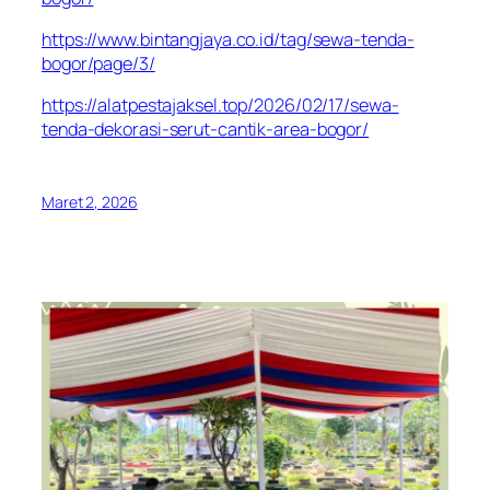
https://www.bintangjaya.co.id/tag/sewa-tenda-
bogor/page/3/
https://alatpestajaksel.top/2026/02/17/sewa-
tenda-dekorasi-serut-cantik-area-bogor/
Maret 2, 2026