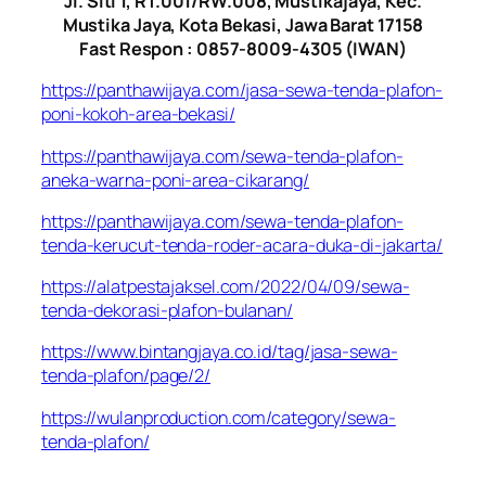
Jl. Siti 1, RT.001/RW.008, Mustikajaya, Kec.
Mustika Jaya, Kota Bekasi, Jawa Barat 17158
Fast Respon : 0857-8009-4305 (IWAN)
https://panthawijaya.com/jasa-sewa-tenda-plafon-
poni-kokoh-area-bekasi/
https://panthawijaya.com/sewa-tenda-plafon-
aneka-warna-poni-area-cikarang/
https://panthawijaya.com/sewa-tenda-plafon-
tenda-kerucut-tenda-roder-acara-duka-di-jakarta/
https://alatpestajaksel.com/2022/04/09/sewa-
tenda-dekorasi-plafon-bulanan/
https://www.bintangjaya.co.id/tag/jasa-sewa-
tenda-plafon/page/2/
https://wulanproduction.com/category/sewa-
tenda-plafon/