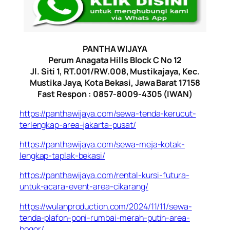
PANTHA WIJAYA
Perum Anagata Hills Block C No 12
Jl. Siti 1, RT.001/RW.008, Mustikajaya, Kec.
Mustika Jaya, Kota Bekasi, Jawa Barat 17158
Fast Respon : 0857-8009-4305 (IWAN)
https://panthawijaya.com/sewa-tenda-kerucut-
terlengkap-area-jakarta-pusat/
https://panthawijaya.com/sewa-meja-kotak-
lengkap-taplak-bekasi/
https://panthawijaya.com/rental-kursi-futura-
untuk-acara-event-area-cikarang/
https://wulanproduction.com/2024/11/11/sewa-
tenda-plafon-poni-rumbai-merah-putih-area-
bogor/