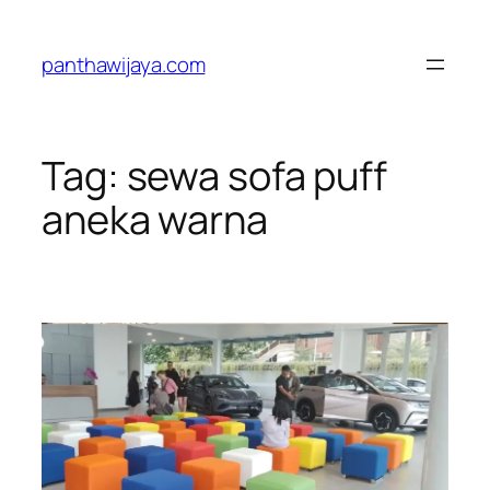
Lewati
ke
panthawijaya.com
konten
Tag:
sewa sofa puff
aneka warna