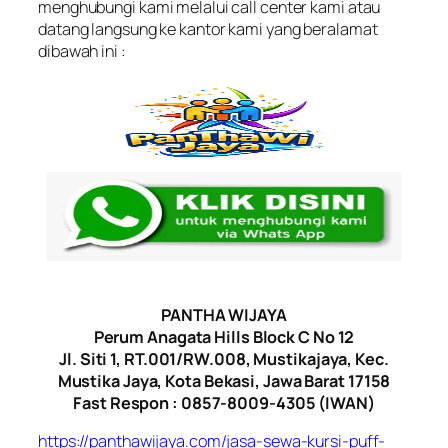
menghubungi kami melalui call center kami atau
datang langsung ke kantor kami yang beralamat
dibawah ini :
PANTHA WIJAYA
Perum Anagata Hills Block C No 12
Jl. Siti 1, RT.001/RW.008, Mustikajaya, Kec.
Mustika Jaya, Kota Bekasi, Jawa Barat 17158
Fast Respon : 0857-8009-4305 (IWAN)
https://panthawijaya.com/jasa-sewa-kursi-puff-