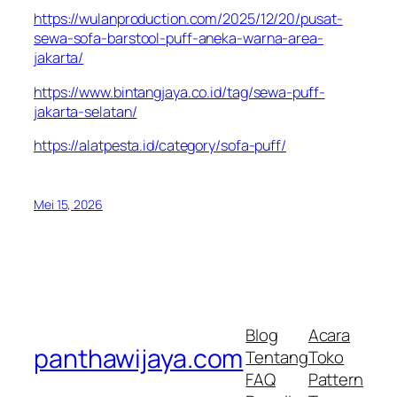
https://wulanproduction.com/2025/12/20/pusat-
sewa-sofa-barstool-puff-aneka-warna-area-
jakarta/
https://www.bintangjaya.co.id/tag/sewa-puff-
jakarta-selatan/
https://alatpesta.id/category/sofa-puff/
Mei 15, 2026
Blog
Acara
panthawijaya.com
Tentang
Toko
FAQ
Pattern