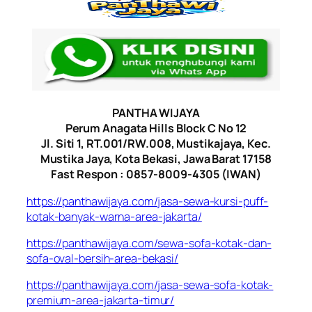
PANTHA WIJAYA
Perum Anagata Hills Block C No 12
Jl. Siti 1, RT.001/RW.008, Mustikajaya, Kec.
Mustika Jaya, Kota Bekasi, Jawa Barat 17158
Fast Respon : 0857-8009-4305 (IWAN)
https://panthawijaya.com/jasa-sewa-kursi-puff-
kotak-banyak-warna-area-jakarta/
https://panthawijaya.com/sewa-sofa-kotak-dan-
sofa-oval-bersih-area-bekasi/
https://panthawijaya.com/jasa-sewa-sofa-kotak-
premium-area-jakarta-timur/