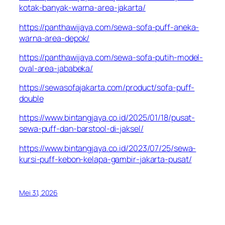
kotak-banyak-warna-area-jakarta/
https://panthawijaya.com/sewa-sofa-puff-aneka-
warna-area-depok/
https://panthawijaya.com/sewa-sofa-putih-model-
oval-area-jababeka/
https://sewasofajakarta.com/product/sofa-puff-
double
https://www.bintangjaya.co.id/2025/01/18/pusat-
sewa-puff-dan-barstool-di-jaksel/
https://www.bintangjaya.co.id/2023/07/25/sewa-
kursi-puff-kebon-kelapa-gambir-jakarta-pusat/
Mei 31, 2026