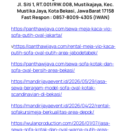
Jl. Siti 1, RT.001/RW.008, Mustikajaya, Kec.
Mustika Jaya, Kota Bekasi, Jawa Barat 17158
Fast Respon : 0857-8009-4305 (IWAN)
https://panthawijaya.com/sewa-meja-kaca-vip-
sofa-putih-oval-jakarta/
v
https://panthawijaya.com/rental-meja-vip-kaca-
putih-sofa-oval-putih-area-jabodetabek/
https://panthawijaya.com/sewa-sofa-kotak-dan-
sofa-oval-bersih-area-bekasi/
https://mandirijayaevent.id/2026/05/29/jasa-
sewa-beragam-model-sofa-oval-kotak-
scandinavian-di-bekasi/
https://mandirijayaevent.id/2026/04/22/rental-
sofakursimeja-berkualitas-area-depok/
https://wulanproduction.com/2026/01/07/jasa-
sewa-sofa-kotak-dan-oval-warna-putih-area-