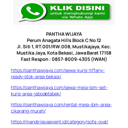
PANTHA WIJAYA
Perum Anagata Hills Block C No 12
Jl. Siti 1, RT.001/RW.008, Mustikajaya, Kec.
Mustika Jaya, Kota Bekasi, Jawa Barat 17158
Fast Respon : 0857-8009-4305 (IWAN)
https://panthawijaya.com/sewa-kursi-tiffany-
ready-stok-area-bekasi/
https://panthawijaya.com/sewa-meja-ibm-set-
kursi-area-jabodetabek/
https://panthawijaya.com/rental-meja-ibm-area-
cikarang-murah/
https://mandirijayaevent.id/category/sofa-oval/