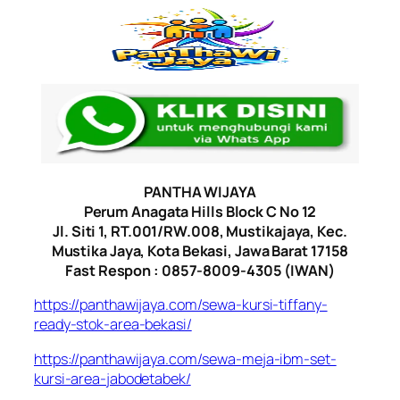
PANTHA WIJAYA
Perum Anagata Hills Block C No 12
Jl. Siti 1, RT.001/RW.008, Mustikajaya, Kec.
Mustika Jaya, Kota Bekasi, Jawa Barat 17158
Fast Respon : 0857-8009-4305 (IWAN)
https://panthawijaya.com/sewa-kursi-tiffany-
ready-stok-area-bekasi/
https://panthawijaya.com/sewa-meja-ibm-set-
kursi-area-jabodetabek/