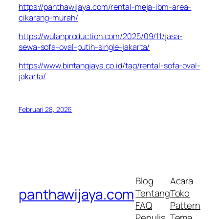
https://panthawijaya.com/rental-meja-ibm-area-
cikarang-murah/
https://wulanproduction.com/2025/09/11/jasa-
sewa-sofa-oval-putih-single-jakarta/
https://www.bintangjaya.co.id/tag/rental-sofa-oval-
jakarta/
Februari 28, 2026
Blog
Acara
panthawijaya.com
Tentang
Toko
FAQ
Pattern
Penulis
Tema