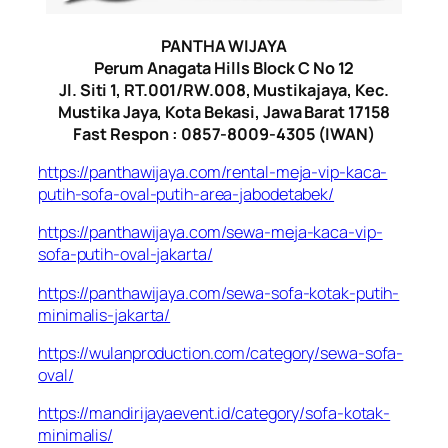
PANTHA WIJAYA
Perum Anagata Hills Block C No 12
Jl. Siti 1, RT.001/RW.008, Mustikajaya, Kec.
Mustika Jaya, Kota Bekasi, Jawa Barat 17158
Fast Respon : 0857-8009-4305 (IWAN)
https://panthawijaya.com/rental-meja-vip-kaca-
putih-sofa-oval-putih-area-jabodetabek/
https://panthawijaya.com/sewa-meja-kaca-vip-
sofa-putih-oval-jakarta/
https://panthawijaya.com/sewa-sofa-kotak-putih-
minimalis-jakarta/
https://wulanproduction.com/category/sewa-sofa-
oval/
https://mandirijayaevent.id/category/sofa-kotak-
minimalis/