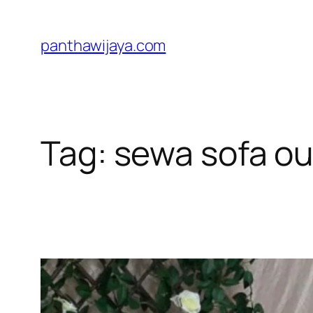
Lewati
ke
panthawijaya.com
konten
Tag:
sewa sofa ou