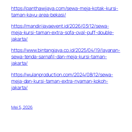
https://panthawijaya.com/sewa-meja-kotak-kursi-
taman-kayu-area-bekasi/
https://mandirijayaevent.id/2026/03/12/sewa-
meja-kursi-taman-extra-sofa-oval-puff-double-
jakarta/
https://www.bintangjaya.co.id/2025/04/19/layanan-
sewa-tenda-sarnafil-dan-meja-kursi-taman-
jakarta/
https://wulanproduction.com/2024/08/12/sewa-
meja-dan-kursi-taman-extra-nyaman-kokoh-
jakarta/
Mei 5, 2026