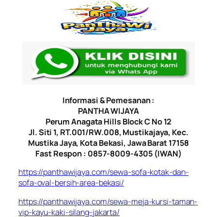
Informasi & Pemesanan :
PANTHA WIJAYA
Perum Anagata Hills Block C No 12
Jl. Siti 1, RT.001/RW.008, Mustikajaya, Kec.
Mustika Jaya, Kota Bekasi, Jawa Barat 17158
Fast Respon : 0857-8009-4305 (IWAN)
https://panthawijaya.com/sewa-sofa-kotak-dan-
sofa-oval-bersih-area-bekasi/
https://panthawijaya.com/sewa-meja-kursi-taman-
vip-kayu-kaki-silang-jakarta/