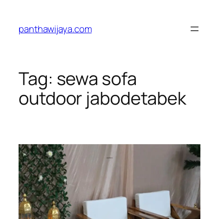
Lewati
ke
panthawijaya.com
konten
Tag:
sewa sofa
outdoor jabodetabek