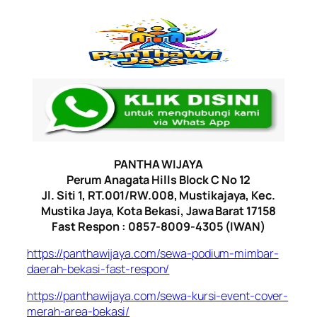
PANTHA WIJAYA
Perum Anagata Hills Block C No 12
Jl. Siti 1, RT.001/RW.008, Mustikajaya, Kec.
Mustika Jaya, Kota Bekasi, Jawa Barat 17158
Fast Respon : 0857-8009-4305 (IWAN)
https://panthawijaya.com/sewa-podium-mimbar-
daerah-bekasi-fast-respon/
https://panthawijaya.com/sewa-kursi-event-cover-
merah-area-bekasi/