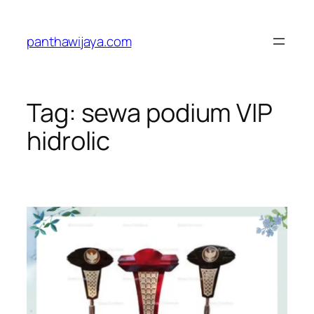
Lewati
ke
panthawijaya.com
konten
Tag:
sewa podium VIP
hidrolic