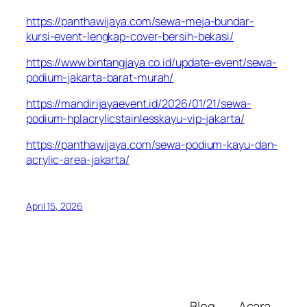
https://panthawijaya.com/sewa-meja-bundar-
kursi-event-lengkap-cover-bersih-bekasi/
https://www.bintangjaya.co.id/update-event/sewa-
podium-jakarta-barat-murah/
https://mandirijayaevent.id/2026/01/21/sewa-
podium-hplacrylicstainlesskayu-vip-jakarta/
https://panthawijaya.com/sewa-podium-kayu-dan-
acrylic-area-jakarta/
April 15, 2026
Blog
Acara