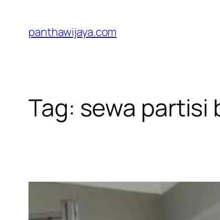
Lewati
ke
panthawijaya.com
konten
Tag:
sewa partisi 