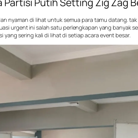
 Partisi Putih Setting Zig Zag B
 dan nyaman di lihat untuk semua para tamu datang. tak
si urgent ini salah satu perlengkapan yang banyak seka
 yang sering kali di lihat di setiap acara event besar.